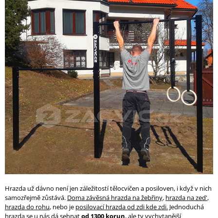
Hrazda už dávno není jen záležitostí tělocvičen a posiloven, i když v nich
samozřejmě zůstává.
Doma závěsná hrazda na žebřiny
,
hrazda na zed'
,
hrazda do rohu
, nebo je
posilovací hrazda od zdi kde zdi.
Jednoduchá
hrazda se u nás dá sehnat
od 1300 korun
, ale ty vychytanější