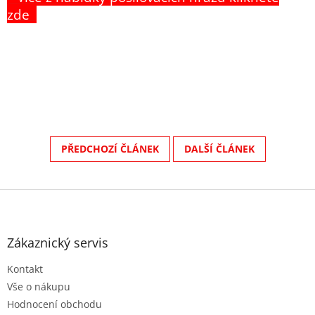
zde
PŘEDCHOZÍ ČLÁNEK
DALŠÍ ČLÁNEK
Z
á
p
a
Zákaznický servis
t
Kontakt
í
Vše o nákupu
Hodnocení obchodu