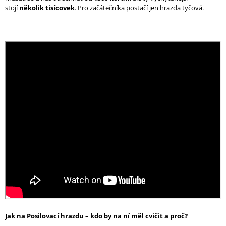
stojí
několi
k tisícovek
. Pro začátečníka postačí jen hrazda tyčová.
Jak na Posilovací hrazdu – kdo by na ní měl cvičit a proč?