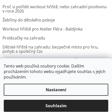
Proč si pořídit workout hřiště, nebo zahradní posilovnu
v roce 2026
Žebřiny do dětského pokoje
Workout hřiště pro Atelier Fléra - Baldýnka
Prolézačky na zahradu
Dětské hřiště na zahradu: bezpečné místo pro hru,
pohyb a společný čas
Venkovní posilovna pro Velvyslanectví Čínské lidové
republiky v Praze
Tento web používá soubory cookie. Dalším
procházením tohoto webu vyjadřujete souhlas s jejich
ARCHIV
používáním.
Nastavení
Vytvořil Shoptet
Souhlasím
Copyright 2026
Zacvic.cz - Venkovní hrazdy, prolézačky
. Všechna
práva vyhrazena.