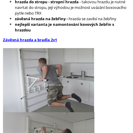
hrazda do stropu - stropní hrazda
- takovou hrazdu je nutné
navrtat do stropu, její výhodou je možnost uvázání boxovacího
pytle nebo TRX
závěsná hrazda na žebřiny -
hrazda se zavěsí na žebřiny
nejlepší varianta je namontování kovových žebřin s
hrazdou
Závěsná hrazda a bradla 2v1