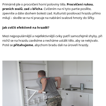
Primárně jde o procvičení horní poloviny těla.
Procvičení rukou
,
prsních svalů
,
zad
a
břicha
. Cvičením na ní tyto partie posílíte,
zpevníte a dáte sbohem bolesti zad. Kulturisti posilovací hrazdu přímo
milují – skvěle se na ní pracuje na nabírání svalové hmoty do šířky.
Jak cvičit efektivně na hrazdě?
Mezi nejpopulárnější a nejefektivnější cviky patří samozřejmě shyby, při
nichž se na hrazdu zavěsíme a necháme ustálit tělo, aby se nekývalo.
Poté se
přitahujeme
, abychom bradu dali na úroveň hrazdy.