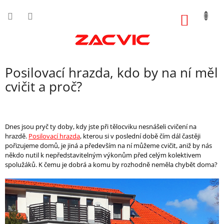
Přejít
na
NÁKUP
obsah
KOŠÍK
Posilovací hrazda, kdo by na ní měl
cvičit a proč?
Dnes jsou pryč ty doby, kdy jste při tělocviku nesnášeli cvičení na
hrazdě.
Posilovací hrazda
, kterou si v poslední době čím dál častěji
pořizujeme domů, je jiná a především na ní můžeme cvičit, aniž by nás
někdo nutil k nepředstavitelným výkonům před celým kolektivem
spolužáků. K čemu je dobrá a komu by rozhodně neměla chybět doma?