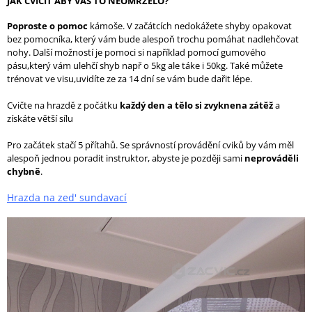
JAK CVIČIT ABY VÁS TO NEOMRZELO?
Poproste o pomoc
kámoše. V začátcích nedokážete shyby opakovat
bez pomocníka, který vám bude alespoň trochu pomáhat nadlehčovat
nohy. Další možností je pomoci si například pomocí gumového
pásu,který vám ulehčí shyb např o 5kg ale táke i 50kg. Také můžete
trénovat ve visu,uvidíte ze za 14 dní se vám bude dařit lépe.
Cvičte na hrazdě z počátku
každý den a tělo si zvyknena zátěž
a
získáte větší sílu
Pro začátek stačí 5 přítahů. Se správností provádění cviků by vám měl
alespoň jednou poradit instruktor, abyste je později sami
neprováděli
chybně
.
Hrazda na zed' sundavací