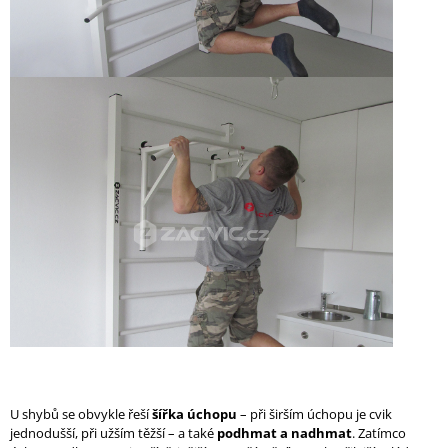
U shybů se obvykle řeší
šířka úchopu
– při širším úchopu je cvik
jednodušší, při užším těžší – a také
podhmat a nadhmat
. Zatímco