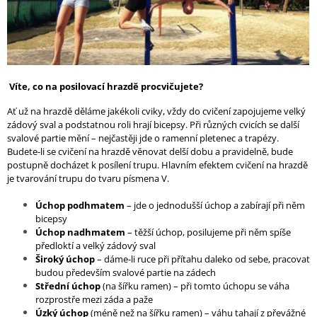
Víte, co na posilovací hrazdě procvičujete?
Ať už na hrazdě děláme jakékoli cviky, vždy do cvičení zapojujeme velký
zádový sval a podstatnou roli hrají bicepsy. Při různých cvicích se další
svalové partie mění – nejčastěji jde o ramenní pletenec a trapézy.
Budete-li se cvičení na hrazdě věnovat delší dobu a pravidelně, bude
postupně docházet k posílení trupu. Hlavním efektem cvičení na hrazdě
je tvarování trupu do tvaru písmena V.
Úchop podhmatem
– jde o jednodušší úchop a zabírají při něm
bicepsy
Úchop nadhmatem
– těžší úchop, posilujeme při něm spíše
předloktí a velký zádový sval
Široký úchop
– dáme-li ruce při přítahu daleko od sebe, pracovat
budou především svalové partie na zádech
Střední úchop
(na šířku ramen) – při tomto úchopu se váha
rozprostře mezi záda a paže
Úzký úchop
(méně než na šířku ramen) – váhu tahají z převážné