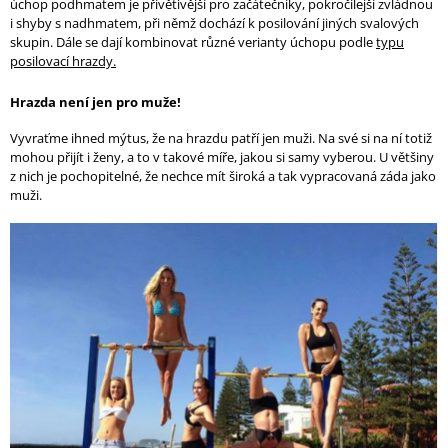
úchop podhmatem je přívětivější pro začátečníky, pokročilejší zvládnou
i shyby s nadhmatem, při němž dochází k posilování jiných svalových
skupin. Dále se dají kombinovat různé verianty úchopu podle
typu
posilovací hrazdy.
Hrazda není jen pro muže!
Vyvraťme ihned mýtus, že na hrazdu patří jen muži. Na své si na ní totiž
mohou přijít i ženy, a to v takové míře, jakou si samy vyberou. U většiny
z nich je pochopitelné, že nechce mít široká a tak vypracovaná záda jako
muži.