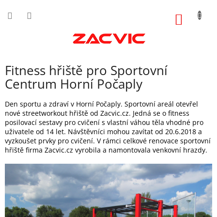
Přejít
na
NÁKUP
obsah
KOŠÍK
Fitness hřiště pro Sportovní
Centrum Horní Počaply
Den sportu a zdraví v Horní Počaply. Sportovní areál otevřel
nové streetworkout hřiště od Zacvic.cz. Jedná se o fitness
posilovací sestavy pro cvičení s vlastní váhou těla vhodné pro
uživatele od 14 let. Návštěvníci mohou zavítat od 20.6.2018 a
vyzkoušet prvky pro cvičení. V rámci celkové renovace sportovní
hřiště firma Zacvic.cz vyrobila a namontovala venkovní hrazdy.