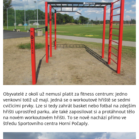
Obyvatelé z okolí už nemusí platit za fitness centrum: Jedno
venkovní totiž už mají. Jedná se o workoutové hřiště se sedmi
cvičícími prvky. Lze si tedy zahrát basket nebo fotbal na zdejším
hřišti uprostřed parku, ale také zaposilovat si a protáhnout tělo
na novém workoutovém hřišti. To se nově nachází přímo ve
štředu Sportovního centra Horní Počaply.