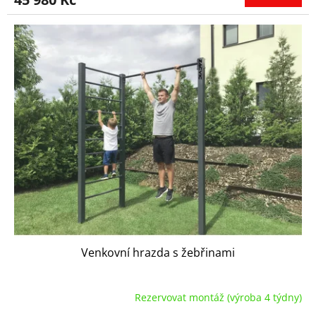
Venkovní hrazda s žebřinami
Rezervovat montáž (výroba 4 týdny)