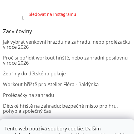
Sledovat na Instagramu
Zacvičoviny
Jak vybrat venkovní hrazdu na zahradu, nebo prolézačku
v roce 2026
Proč si pořídit workout hřiště, nebo zahradní posilovnu
v roce 2026
Žebřiny do dětského pokoje
Workout hřiště pro Atelier Fléra - Baldýnka
Prolézačky na zahradu
Dětské hřiště na zahradu: bezpečné místo pro hru,
pohyb a společný čas
Venkovní posilovna pro Velvyslanectví Čínské lidové
republiky v Praze
Tento web používá soubory cookie. Dalším