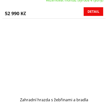
Rezervovat montáž (výroba 4 týdny)
DETAIL
52 990 Kč
Zahradní hrazda s žebřinami a bradla