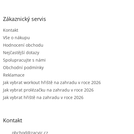
á
p
a
Zákaznický servis
t
Kontakt
í
Vše o nákupu
Hodnocení obchodu
Nejčastější dotazy
Spolupracujte s námi
Obchodní podmínky
Reklamace
Jak vybrat workout hřiště na zahradu v roce 2026
Jak vybrat prolézačku na zahradu v roce 2026
Jak vybrat hřiště na zahradu v roce 2026
Kontakt
obchod
@
zacvic.cz