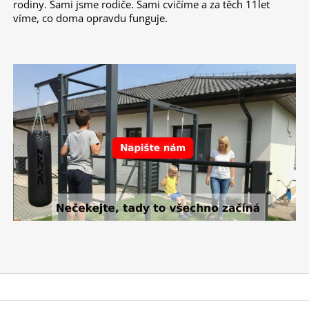
rodiny. Sami jsme rodiče. Sami cvičíme a za těch 11let
víme, co doma opravdu funguje.
Z