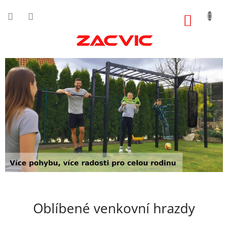
Přejít
na
NÁKUP
obsah
KOŠÍK
Oblíbené venkovní hrazdy