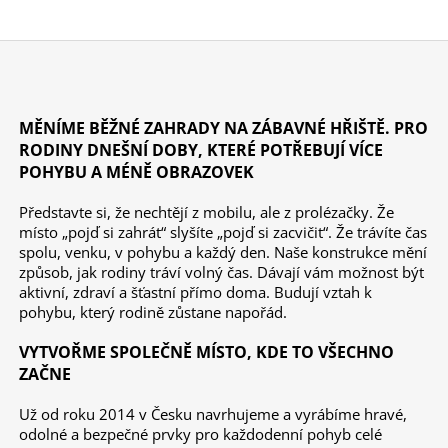
MĚNÍME BĚŽNÉ ZAHRADY NA ZÁBAVNÉ HŘIŠTĚ. PRO
RODINY DNEŠNÍ DOBY, KTERÉ POTŘEBUJÍ VÍCE
POHYBU A MÉNĚ OBRAZOVEK
Představte si, že nechtějí z mobilu, ale z prolézačky. Že
místo „pojď si zahrát“ slyšíte „pojď si zacvičit“. Že trávíte čas
spolu, venku, v pohybu a každý den. Naše konstrukce mění
způsob, jak rodiny tráví volný čas. Dávají vám možnost být
aktivní, zdraví a šťastní přímo doma. Budují vztah k
pohybu, který rodině zůstane napořád.
VYTVOŘME SPOLEČNĚ MÍSTO, KDE TO VŠECHNO
ZAČNE
Už od roku 2014 v Česku navrhujeme a vyrábíme hravé,
odolné a bezpečné prvky pro každodenní pohyb celé