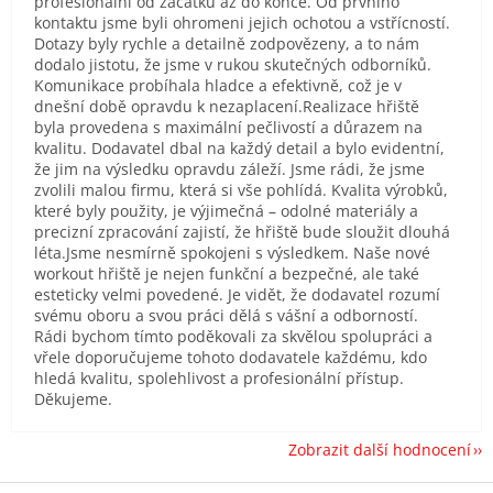
profesionální od začátku až do konce. Od prvního
kontaktu jsme byli ohromeni jejich ochotou a vstřícností.
Dotazy byly rychle a detailně zodpovězeny, a to nám
dodalo jistotu, že jsme v rukou skutečných odborníků.
Komunikace probíhala hladce a efektivně, což je v
dnešní době opravdu k nezaplacení.Realizace hřiště
byla provedena s maximální pečlivostí a důrazem na
kvalitu. Dodavatel dbal na každý detail a bylo evidentní,
že jim na výsledku opravdu záleží. Jsme rádi, že jsme
zvolili malou firmu, která si vše pohlídá. Kvalita výrobků,
které byly použity, je výjimečná – odolné materiály a
precizní zpracování zajistí, že hřiště bude sloužit dlouhá
léta.Jsme nesmírně spokojeni s výsledkem. Naše nové
workout hřiště je nejen funkční a bezpečné, ale také
esteticky velmi povedené. Je vidět, že dodavatel rozumí
svému oboru a svou práci dělá s vášní a odborností.
Rádi bychom tímto poděkovali za skvělou spolupráci a
vřele doporučujeme tohoto dodavatele každému, kdo
hledá kvalitu, spolehlivost a profesionální přístup.
Děkujeme.
Zobrazit další hodnocení
Z