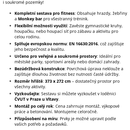
i soukromé pozemky!
Kompletní sestava pro fitness
: Obsahuje hrazdy, žebřiny
a
Monkey bar
pro všestranný trénink.
Flexibilní možnosti využití
: Zavěste gymnastické kruhy,
houpačku, nebo houpací síť pro zábavu a aktivitu pro
celou rodinu.
Splňuje evropskou normu
:
EN 16630:2016
, což zajišťuje
jeho bezpečnost a kvalitu.
Určeno pro veřejné a soukromé prostory
: Ideální pro
městské parky, sportovní areály nebo domácí zahrady.
Bezúdržbová konstrukce
: Povrchová úprava neklouže a
zajišťuje dlouhou životnost bez nutnosti časté údržby.
Rozměr hřiště
:
373 x 272 cm
– dostatečný prostor pro
všechny aktivity.
Vyzkoušejte
: Sestavu si můžete vyzkoušet v loděnici
ČVUT v Praze u Vltavy
.
Montáž po celý rok
: Cena zahrnuje montáž, výkopové
práce a betonování. Montujeme celoročně.
Přizpůsobení na míru
: Prvky je možné upravit podle
vašich potřeb a požadavků.