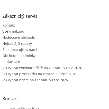
á
p
a
Zákaznický servis
t
Kontakt
í
Vše o nákupu
Hodnocení obchodu
Nejčastější dotazy
Spolupracujte s námi
Obchodní podmínky
Reklamace
Jak vybrat workout hřiště na zahradu v roce 2026
Jak vybrat prolézačku na zahradu v roce 2026
Jak vybrat hřiště na zahradu v roce 2026
Kontakt
obchod
@
zacvic.cz