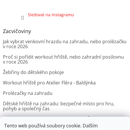
Sledovat na Instagramu
Zacvičoviny
Jak vybrat venkovní hrazdu na zahradu, nebo prolézačku
v roce 2026
Proč si pořídit workout hřiště, nebo zahradní posilovnu
v roce 2026
Žebřiny do dětského pokoje
Workout hřiště pro Atelier Fléra - Baldýnka
Prolézačky na zahradu
Dětské hřiště na zahradu: bezpečné místo pro hru,
pohyb a společný čas
Venkovní posilovna pro Velvyslanectví Čínské lidové
republiky v Praze
Tento web používá soubory cookie. Dalším