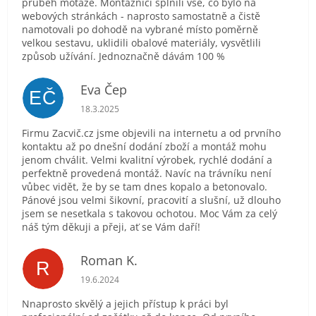
průběh motáže. Montážníci splnili vše, co bylo na
webových stránkách - naprosto samostatně a čistě
namotovali po dohodě na vybrané místo poměrně
velkou sestavu, uklidili obalové materiály, vysvětlili
způsob užívání. Jednoznačně dávám 100 %
Eva Čep
EČ
Hodnocení obchodu je 5 z 5 hvězdiček.
18.3.2025
Firmu Zacvič.cz jsme objevili na internetu a od prvního
kontaktu až po dnešní dodání zboží a montáž mohu
jenom chválit. Velmi kvalitní výrobek, rychlé dodání a
perfektně provedená montáž. Navíc na trávníku není
vůbec vidět, že by se tam dnes kopalo a betonovalo.
Pánové jsou velmi šikovní, pracovití a slušní, už dlouho
jsem se nesetkala s takovou ochotou. Moc Vám za celý
náš tým děkuji a přeji, ať se Vám daří!
Roman K.
R
Hodnocení obchodu je 5 z 5 hvězdiček.
19.6.2024
Nnaprosto skvělý a jejich přístup k práci byl