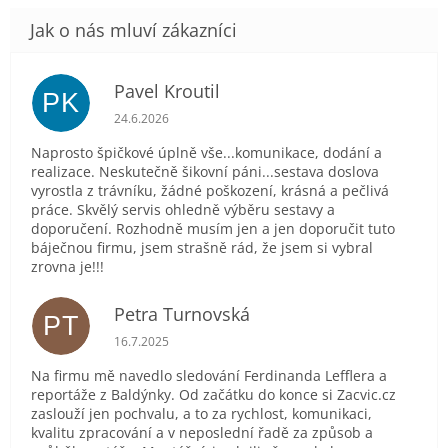
Pavel Kroutil
PK
Hodnocení obchodu je 5 z 5 hvězdiček.
24.6.2026
Naprosto špičkové úplně vše...komunikace, dodání a
realizace. Neskutečně šikovní páni...sestava doslova
vyrostla z trávníku, žádné poškození, krásná a pečlivá
práce. Skvělý servis ohledně výběru sestavy a
doporučení. Rozhodně musím jen a jen doporučit tuto
báječnou firmu, jsem strašně rád, že jsem si vybral
zrovna je!!!
Petra Turnovská
PT
Hodnocení obchodu je 5 z 5 hvězdiček.
16.7.2025
Na firmu mě navedlo sledování Ferdinanda Lefflera a
reportáže z Baldýnky. Od začátku do konce si Zacvic.cz
zaslouží jen pochvalu, a to za rychlost, komunikaci,
kvalitu zpracování a v neposlední řadě za způsob a