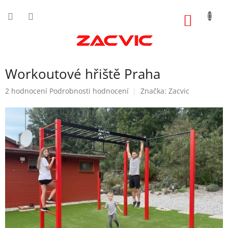
Přejít
na
NÁKUP
obsah
KOŠÍK
Workoutové hřiště Praha
Průměrné
2 hodnocení
Podrobnosti hodnocení
Značka:
Zacvic
hodnocení
produktu
je
5,0
z
5
hvězdiček.