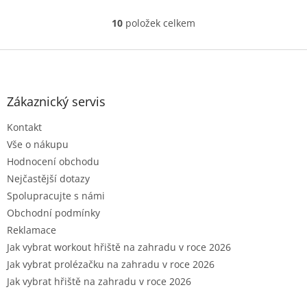
10
položek celkem
O
v
l
Z
á
á
d
p
a
a
Zákaznický servis
c
t
í
Kontakt
í
p
r
Vše o nákupu
v
Hodnocení obchodu
k
Nejčastější dotazy
y
Spolupracujte s námi
v
ý
Obchodní podmínky
p
Reklamace
i
Jak vybrat workout hřiště na zahradu v roce 2026
s
u
Jak vybrat prolézačku na zahradu v roce 2026
Jak vybrat hřiště na zahradu v roce 2026