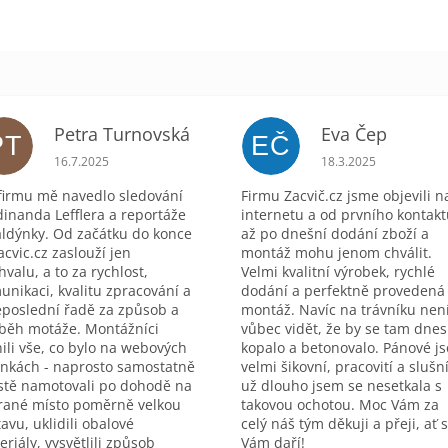
Petra Turnovská
Eva Čep
PT
EČ
zdiček.
Hodnocení obchodu je 5 z 5 hvězdiček.
Hodnocení obchodu 
16.7.2025
18.3.2025
firmu mě navedlo sledování
Firmu Zacvič.cz jsme objevili n
dinanda Lefflera a reportáže
internetu a od prvního kontak
aldýnky. Od začátku do konce
až po dnešní dodání zboží a
acvic.cz zaslouží jen
montáž mohu jenom chválit.
hvalu, a to za rychlost,
Velmi kvalitní výrobek, rychlé
unikaci, kvalitu zpracování a
dodání a perfektně provedená
eposlední řadě za způsob a
montáž. Navíc na trávníku nen
běh motáže. Montážníci
vůbec vidět, že by se tam dnes
nili vše, co bylo na webových
kopalo a betonovalo. Pánové j
ánkách - naprosto samostatně
velmi šikovní, pracovití a slušní
istě namotovali po dohodě na
už dlouho jsem se nesetkala s
rané místo poměrně velkou
takovou ochotou. Moc Vám za
avu, uklidili obalové
celý náš tým děkuji a přeji, ať 
eriály, vysvětlili způsob
Vám daří!