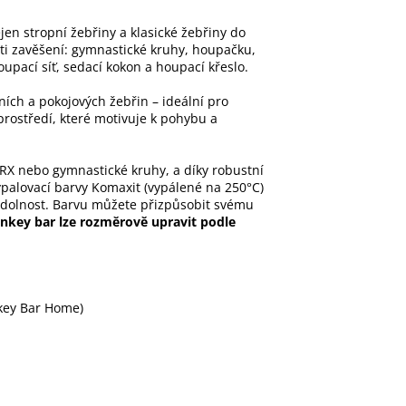
jen stropní žebřiny a klasické žebřiny do
sti zavěšení: gymnastické kruhy, houpačku,
oupací síť, sedací kokon a houpací křeslo.
ních a pokojových žebřin – ideální pro
prostředí, které motivuje k pohybu a
TRX nebo gymnastické kruhy, a díky robustní
vypalovací barvy Komaxit (vypálené na 250°C)
 odolnost. Barvu můžete přizpůsobit svému
nkey bar lze rozměrově upravit podle
key Bar Home)