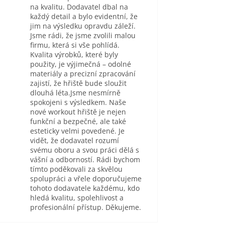
na kvalitu. Dodavatel dbal na
každý detail a bylo evidentní, že
jim na výsledku opravdu záleží.
Jsme rádi, že jsme zvolili malou
firmu, která si vše pohlídá.
Kvalita výrobků, které byly
použity, je výjimečná – odolné
materiály a precizní zpracování
zajistí, že hřiště bude sloužit
dlouhá léta.Jsme nesmírně
spokojeni s výsledkem. Naše
nové workout hřiště je nejen
funkční a bezpečné, ale také
esteticky velmi povedené. Je
vidět, že dodavatel rozumí
svému oboru a svou práci dělá s
vášní a odborností. Rádi bychom
tímto poděkovali za skvělou
spolupráci a vřele doporučujeme
tohoto dodavatele každému, kdo
hledá kvalitu, spolehlivost a
profesionální přístup. Děkujeme.