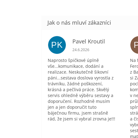
Pavel Kroutil
PK
Hodnocení obchodu je 5 z 5 hvě
24.6.2026
Naprosto špičkové úplně
Na 
vše...komunikace, dodání a
Fer
realizace. Neskutečně šikovní
z B
páni...sestava doslova vyrostla z
si Z
trávníku, žádné poškození,
poc
krásná a pečlivá práce. Skvělý
kom
servis ohledně výběru sestavy a
v n
doporučení. Rozhodně musím
prů
jen a jen doporučit tuto
spl
báječnou firmu, jsem strašně
str
rád, že jsem si vybral zrovna je!!!
a č
vyb
sest
mat