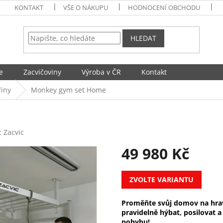
KONTAKT
VŠE O NÁKUPU
HODNOCENÍ OBCHODU
HLEDAT
e
Zacvičoviny
Výroba v ČR
Kontakt
řiny
Monkey gym set Home
:
Zacvic
49 980 Kč
Měrná
ZVOLTE VARIANTU
cena:
Proměňte svůj domov na hravé
pravidelně hýbat, posilovat a
pohybu!