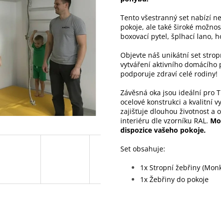
Tento všestranný set nabízí ne
pokoje, ale také široké možno
boxovací pytel, šplhací lano, h
Objevte náš unikátní set strop
vytváření aktivního domácího 
podporuje zdraví celé rodiny!
Závěsná oka jsou ideální pro 
ocelové konstrukci a kvalitní 
zajišťuje dlouhou životnost a
interiéru dle vzorníku RAL.
Mo
dispozice vašeho pokoje.
Set obsahuje:
1x Stropní žebřiny (Mon
1x Žebřiny do pokoje