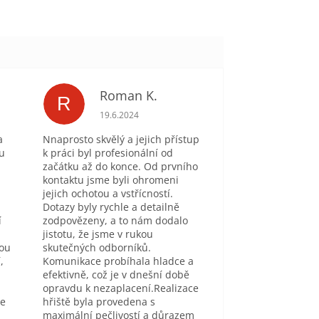
Roman K.
R
je 5 z 5 hvězdiček.
Hodnocení obchodu je 5 z 5 hvězdiček.
19.6.2024
a
Nnaprosto skvělý a jejich přístup
tu
k práci byl profesionální od
začátku až do konce. Od prvního
kontaktu jsme byli ohromeni
jejich ochotou a vstřícností.
Dotazy byly rychle a detailně
í
zodpovězeny, a to nám dodalo
jistotu, že jsme v rukou
sou
skutečných odborníků.
,
Komunikace probíhala hladce a
efektivně, což je v dnešní době
opravdu k nezaplacení.Realizace
se
hřiště byla provedena s
maximální pečlivostí a důrazem