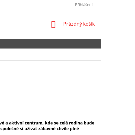
NEJČASTĚJŠÍ DOTAZY
SPOLUPRACUJTE S NÁMI
Přihlášení
OBCHODNÍ POD
NÁKUPNÍ
Prázdný košík
KOŠÍK
 a aktivní centrum, kde se celá rodina bude
 společně si užívat zábavné chvíle plné