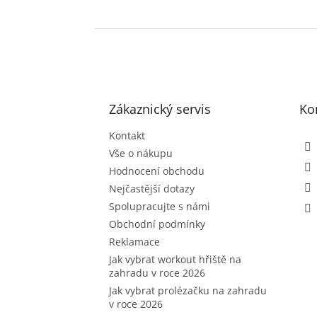
Z
á
p
a
t
Zákaznický servis
Ko
í
Kontakt
Vše o nákupu
Hodnocení obchodu
Nejčastější dotazy
Spolupracujte s námi
Obchodní podmínky
Reklamace
Jak vybrat workout hřiště na
zahradu v roce 2026
Jak vybrat prolézačku na zahradu
v roce 2026