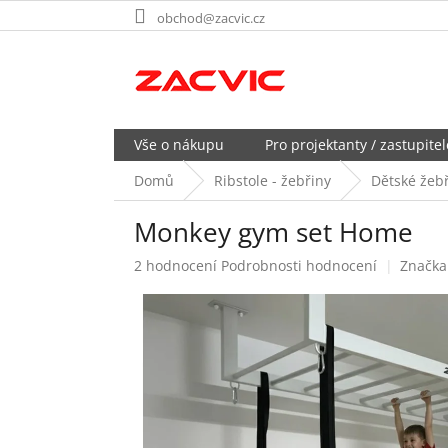
Přejít
obchod@zacvic.cz
na
obsah
Vše o nákupu
Pro projektanty / zastupitel
Domů
Ribstole - žebřiny
Dětské žeb
Monkey gym set Home
Průměrné
2 hodnocení
Podrobnosti hodnocení
Značka
hodnocení
produktu
je
5,0
z
5
hvězdiček.