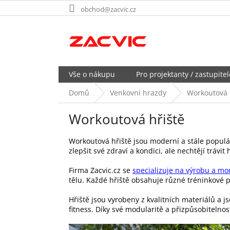
Přejít
obchod@zacvic.cz
na
obsah
Vše o nákupu
Pro projektanty / zastupitel
Domů
Venkovní hrazdy
Workoutová 
Workoutová hřiště
Workoutová hřiště jsou moderní a stále populárn
zlepšit své zdraví a kondici, ale nechtějí trávit
Firma Zacvic.cz se
specializuje na výrobu a mo
tělu. Každé hřiště obsahuje různé tréninkové p
Hřiště jsou vyrobeny z kvalitních materiálů a 
fitness. Díky své modularitě a přizpůsobitelno