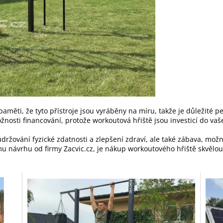
aměti, že tyto přístroje jsou vyráběny na míru, takže je důležité pe
žnosti financování, protože workoutová hřiště jsou investicí do vaš
ržování fyzické zdatnosti a zlepšení zdraví, ale také zábava, možno
 návrhu od firmy Zacvic.cz, je nákup workoutového hřiště skvělou inve