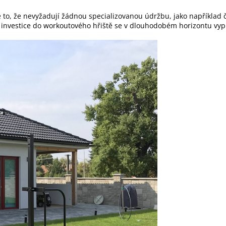
é to, že nevyžadují žádnou specializovanou údržbu, jako například 
á investice do workoutového hřiště se v dlouhodobém horizontu vypl