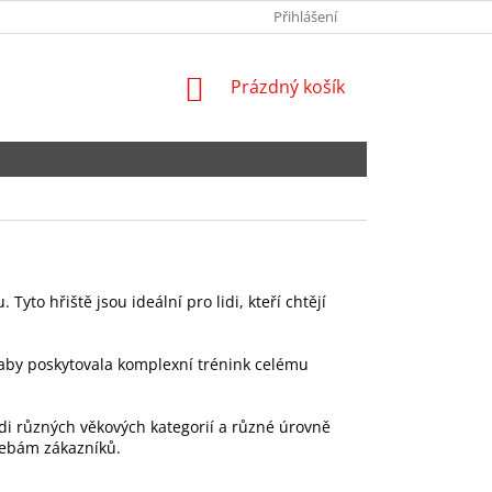
NEJČASTĚJŠÍ DOTAZY
SPOLUPRACUJTE S NÁMI
Přihlášení
OBCHODNÍ POD
NÁKUPNÍ
Prázdný košík
KOŠÍK
yto hřiště jsou ideální pro lidi, kteří chtějí
 aby poskytovala komplexní trénink celému
lidi různých věkových kategorií a různé úrovně
třebám zákazníků.