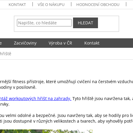
KONTAKT
VŠE O NÁKUPU
HODNOCENÍ OBCHODU
HLEDAT
e
Zacvičoviny
Výroba v ČR
Kontakt
hřiště
ější fitness přístroje, které umožňují cvičení na čerstvém vzduchu. T
 hodiny v posilovně.
ntáž workoutových hřišť na zahrady.
Tyto hřiště jsou navržena tak,
rvky.
jsou velmi odolné a bezpečné. Jsou navrženy tak, aby se hodily pro 
sti jsou dostupné v různých velikostech a tvarech, aby vyhověly po