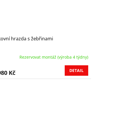
ovní hrazda s žebřinami
Rezervovat montáž (výroba 4 týdny)
DETAIL
980 Kč