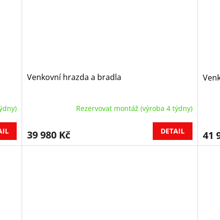
Venkovní hrazda a bradla
Venk
ýdny)
Rezervovat montáž (výroba 4 týdny)
AIL
DETAIL
39 980 Kč
41 