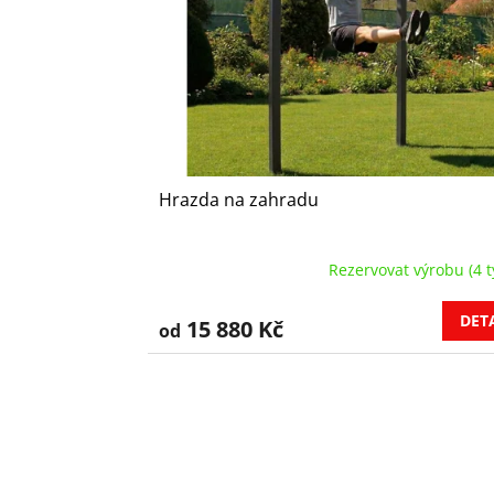
p
r
o
d
u
k
t
ů
Hrazda na zahradu
Rezervovat výrobu (4 t
DET
15 880 Kč
od