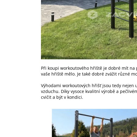
Při koupi workoutového hřiště je dobré mít na p
vaše hřiště mělo. Je také dobré zvážit různé mo
Výhodami workoutových hřišť jsou tedy nejen ud
vzduchu. Díky vysoce kvalitní výrobě a pečlivému
cvičit a být v kondici.
V
ý
p
i
s