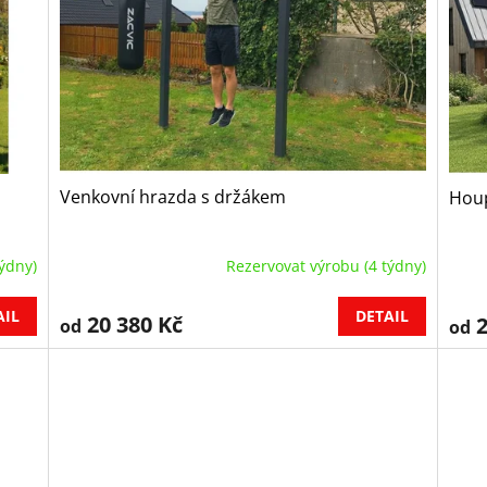
Venkovní hrazda s držákem
Houp
ýdny)
Rezervovat výrobu (4 týdny)
AIL
DETAIL
20 380 Kč
2
od
od