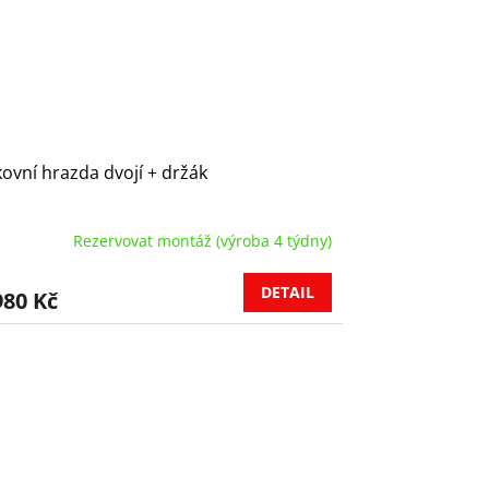
ovní hrazda dvojí + držák
Rezervovat montáž (výroba 4 týdny)
DETAIL
980 Kč