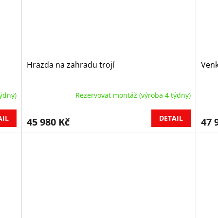
Hrazda na zahradu trojí
Venk
ýdny)
Rezervovat montáž (výroba 4 týdny)
AIL
DETAIL
45 980 Kč
47 