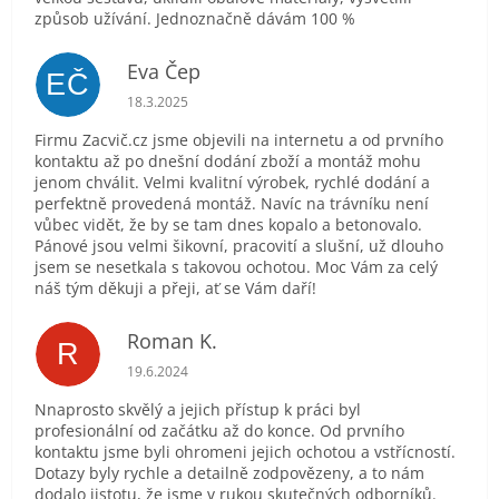
způsob užívání. Jednoznačně dávám 100 %
Eva Čep
EČ
Hodnocení obchodu je 5 z 5 hvězdiček.
18.3.2025
Firmu Zacvič.cz jsme objevili na internetu a od prvního
kontaktu až po dnešní dodání zboží a montáž mohu
jenom chválit. Velmi kvalitní výrobek, rychlé dodání a
perfektně provedená montáž. Navíc na trávníku není
vůbec vidět, že by se tam dnes kopalo a betonovalo.
Pánové jsou velmi šikovní, pracovití a slušní, už dlouho
jsem se nesetkala s takovou ochotou. Moc Vám za celý
náš tým děkuji a přeji, ať se Vám daří!
Roman K.
R
Hodnocení obchodu je 5 z 5 hvězdiček.
19.6.2024
Nnaprosto skvělý a jejich přístup k práci byl
profesionální od začátku až do konce. Od prvního
kontaktu jsme byli ohromeni jejich ochotou a vstřícností.
Dotazy byly rychle a detailně zodpovězeny, a to nám
dodalo jistotu, že jsme v rukou skutečných odborníků.