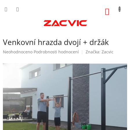
Přejít
na
NÁKUP
obsah
KOŠÍK
Venkovní hrazda dvojí + držák
Průměrné
Neohodnoceno
Podrobnosti hodnocení
Značka:
Zacvic
hodnocení
produktu
je
0,0
z
5
hvězdiček.