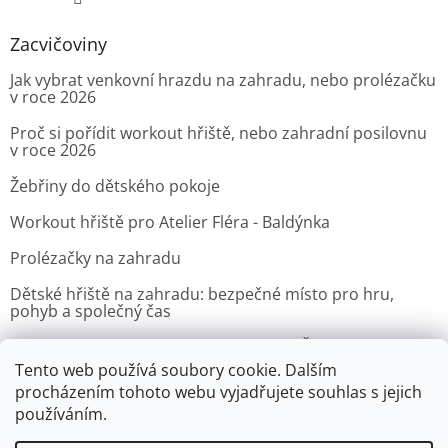
Zacvičoviny
Jak vybrat venkovní hrazdu na zahradu, nebo prolézačku
v roce 2026
Proč si pořídit workout hřiště, nebo zahradní posilovnu
v roce 2026
Žebřiny do dětského pokoje
Workout hřiště pro Atelier Fléra - Baldýnka
Prolézačky na zahradu
Dětské hřiště na zahradu: bezpečné místo pro hru,
pohyb a společný čas
Venkovní posilovna pro Velvyslanectví Čínské lidové
republiky v Praze
Tento web používá soubory cookie. Dalším
procházením tohoto webu vyjadřujete souhlas s jejich
ARCHIV
používáním.