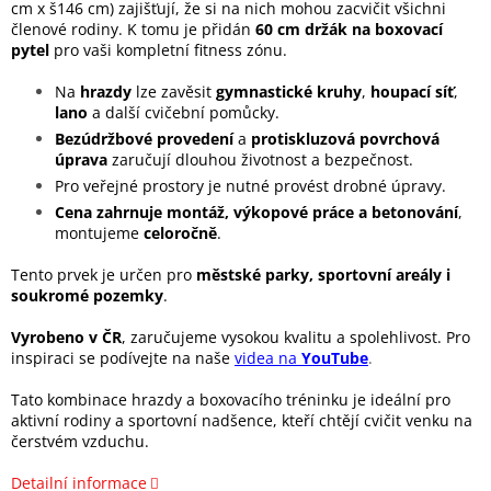
cm x š146 cm) zajišťují, že si na nich mohou zacvičit všichni
členové rodiny. K tomu je přidán
60 cm držák na boxovací
pytel
pro vaši kompletní fitness zónu.
Na
hrazdy
lze zavěsit
gymnastické kruhy
,
houpací síť
,
lano
a další cvičební pomůcky.
Bezúdržbové provedení
a
protiskluzová povrchová
úprava
zaručují dlouhou životnost a bezpečnost.
Pro veřejné prostory je nutné provést drobné úpravy.
Cena zahrnuje montáž, výkopové práce a betonování
,
montujeme
celoročně
.
Tento prvek je určen pro
městské parky, sportovní areály i
soukromé pozemky
.
Vyrobeno v ČR
, zaručujeme vysokou kvalitu a spolehlivost. Pro
inspiraci se podívejte na naše
videa na
YouTube
.
Tato kombinace hrazdy a boxovacího tréninku je ideální pro
aktivní rodiny a sportovní nadšence, kteří chtějí cvičit venku na
čerstvém vzduchu.
Detailní informace