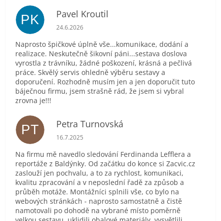
Pavel Kroutil
PK
Hodnocení obchodu je 5 z 5 hvězdiček.
24.6.2026
Naprosto špičkové úplně vše...komunikace, dodání a
realizace. Neskutečně šikovní páni...sestava doslova
vyrostla z trávníku, žádné poškození, krásná a pečlivá
práce. Skvělý servis ohledně výběru sestavy a
doporučení. Rozhodně musím jen a jen doporučit tuto
báječnou firmu, jsem strašně rád, že jsem si vybral
zrovna je!!!
Petra Turnovská
PT
Hodnocení obchodu je 5 z 5 hvězdiček.
16.7.2025
Na firmu mě navedlo sledování Ferdinanda Lefflera a
reportáže z Baldýnky. Od začátku do konce si Zacvic.cz
zaslouží jen pochvalu, a to za rychlost, komunikaci,
kvalitu zpracování a v neposlední řadě za způsob a
průběh motáže. Montážníci splnili vše, co bylo na
webových stránkách - naprosto samostatně a čistě
namotovali po dohodě na vybrané místo poměrně
velkou sestavu, uklidili obalové materiály, vysvětlili