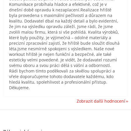
Komunikace probíhala hladce a efektivně, což je v
dnešní době opravdu k nezaplacení.Realizace hřiště
byla provedena s maximální pečlivostí a důrazem na
kvalitu. Dodavatel dbal na každý detail a bylo evidentní,
že jim na výsledku opravdu záleží. Jsme rádi, že jsme
zvolili malou firmu, která si vše pohlídá. Kvalita výrobků,
které byly použity, je výjimečná – odolné materiály a
precizní zpracování zajistí, že hřiště bude sloužit dlouhá
léta.Jsme nesmírně spokojeni s výsledkem. Naše nové
workout hřiště je nejen funkční a bezpečné, ale také
esteticky velmi povedené. Je vidět, že dodavatel rozumí
svému oboru a svou práci dělá s vášní a odborností.
Rádi bychom tímto poděkovali za skvělou spolupráci a
vřele doporučujeme tohoto dodavatele každému, kdo
hledá kvalitu, spolehlivost a profesionální přístup.
Děkujeme.
Zobrazit další hodnocení
Z
á
p