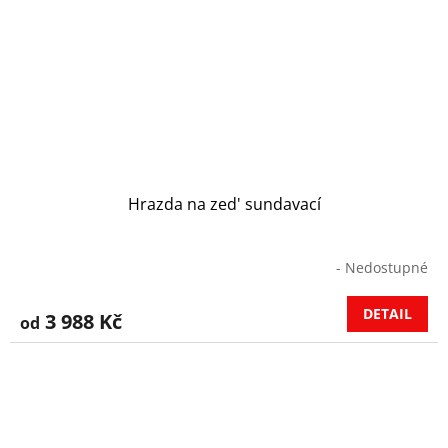
Hrazda na zed' sundavací
- Nedostupné
DETAIL
3 988 Kč
od