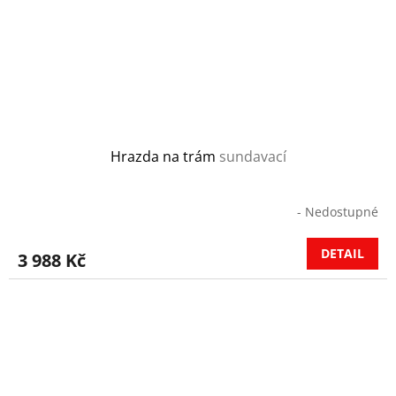
Hrazda na trám
sundavací
- Nedostupné
DETAIL
3 988 Kč