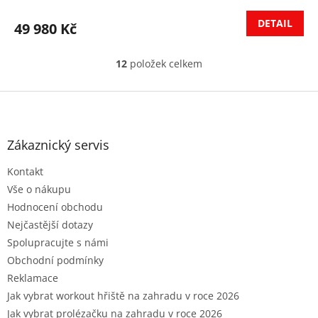
DETAIL
49 980 Kč
12
položek celkem
O
v
l
Z
á
á
d
p
a
a
Zákaznický servis
c
t
í
Kontakt
í
p
r
Vše o nákupu
v
Hodnocení obchodu
k
Nejčastější dotazy
y
Spolupracujte s námi
v
ý
Obchodní podmínky
p
Reklamace
i
Jak vybrat workout hřiště na zahradu v roce 2026
s
u
Jak vybrat prolézačku na zahradu v roce 2026