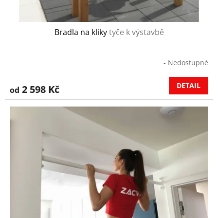
ů
Bradla na kliky
tyče k výstavbě
- Nedostupné
DETAIL
2 598 Kč
od