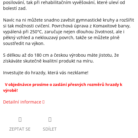
posilování, tak při rehabilitačním vyvěšování, které uleví od
bolestí zad.
Navíc na ni můžete snadno zavěsit gymnastické kruhy a rozšířit
si tak možnosti cvičení. Povrchová úprava z Komaxitové barvy,
vypálená při 250°C, zaručuje nejen dlouhou životnost, ale i
pěkný vzhled a neklouzavý povrch, takže se můžete plně
soustředit na výkon.
S délkou až do 180 cm a českou výrobou máte jistotu, že
získáváte skutečně kvalitní produkt na míru.
Investujte do hrazdy, která vás nezklame!
V objednávce prosíme o zaslání přesných rozměrů hrazdy k
výrobě!
Detailní informace
ZEPTAT SE
SDÍLET