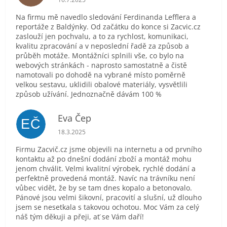
Na firmu mě navedlo sledování Ferdinanda Lefflera a
reportáže z Baldýnky. Od začátku do konce si Zacvic.cz
zaslouží jen pochvalu, a to za rychlost, komunikaci,
kvalitu zpracování a v neposlední řadě za způsob a
průběh motáže. Montážníci splnili vše, co bylo na
webových stránkách - naprosto samostatně a čistě
namotovali po dohodě na vybrané místo poměrně
velkou sestavu, uklidili obalové materiály, vysvětlili
způsob užívání. Jednoznačně dávám 100 %
Eva Čep
EČ
Hodnocení obchodu je 5 z 5 hvězdiček.
18.3.2025
Firmu Zacvič.cz jsme objevili na internetu a od prvního
kontaktu až po dnešní dodání zboží a montáž mohu
jenom chválit. Velmi kvalitní výrobek, rychlé dodání a
perfektně provedená montáž. Navíc na trávníku není
vůbec vidět, že by se tam dnes kopalo a betonovalo.
Pánové jsou velmi šikovní, pracovití a slušní, už dlouho
jsem se nesetkala s takovou ochotou. Moc Vám za celý
náš tým děkuji a přeji, ať se Vám daří!