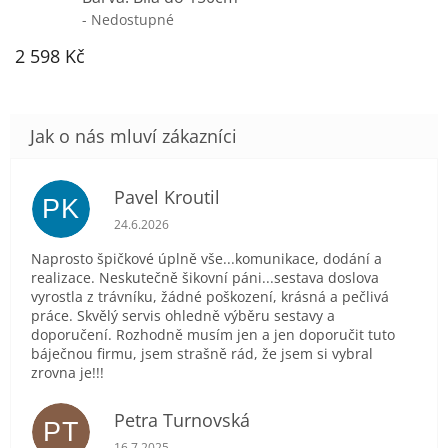
- Nedostupné
2 598 Kč
Pavel Kroutil
PK
Hodnocení obchodu je 5 z 5 hvězdiček.
24.6.2026
Naprosto špičkové úplně vše...komunikace, dodání a
realizace. Neskutečně šikovní páni...sestava doslova
vyrostla z trávníku, žádné poškození, krásná a pečlivá
práce. Skvělý servis ohledně výběru sestavy a
doporučení. Rozhodně musím jen a jen doporučit tuto
báječnou firmu, jsem strašně rád, že jsem si vybral
zrovna je!!!
Petra Turnovská
PT
Hodnocení obchodu je 5 z 5 hvězdiček.
16.7.2025