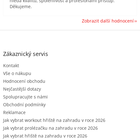
hledá kvalitu, spolehlivost a profesionální přístup.
Děkujeme.
Zobrazit další hodnocení
Z
á
p
a
Zákaznický servis
t
Kontakt
í
Vše o nákupu
Hodnocení obchodu
Nejčastější dotazy
Spolupracujte s námi
Obchodní podmínky
Reklamace
Jak vybrat workout hřiště na zahradu v roce 2026
Jak vybrat prolézačku na zahradu v roce 2026
Jak vybrat hřiště na zahradu v roce 2026