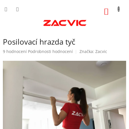
Přejít
na
NÁKUP
obsah
KOŠÍK
Posilovací hrazda tyč
Průměrné
9 hodnocení
Podrobnosti hodnocení
Značka:
Zacvic
hodnocení
produktu
je
4,4
z
5
hvězdiček.