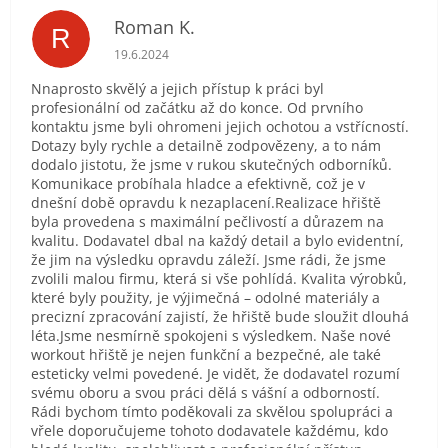
Roman K.
R
Hodnocení obchodu je 5 z 5 hvězdiček.
19.6.2024
Nnaprosto skvělý a jejich přístup k práci byl
profesionální od začátku až do konce. Od prvního
kontaktu jsme byli ohromeni jejich ochotou a vstřícností.
Dotazy byly rychle a detailně zodpovězeny, a to nám
dodalo jistotu, že jsme v rukou skutečných odborníků.
Komunikace probíhala hladce a efektivně, což je v
dnešní době opravdu k nezaplacení.Realizace hřiště
byla provedena s maximální pečlivostí a důrazem na
kvalitu. Dodavatel dbal na každý detail a bylo evidentní,
že jim na výsledku opravdu záleží. Jsme rádi, že jsme
zvolili malou firmu, která si vše pohlídá. Kvalita výrobků,
které byly použity, je výjimečná – odolné materiály a
precizní zpracování zajistí, že hřiště bude sloužit dlouhá
léta.Jsme nesmírně spokojeni s výsledkem. Naše nové
workout hřiště je nejen funkční a bezpečné, ale také
esteticky velmi povedené. Je vidět, že dodavatel rozumí
svému oboru a svou práci dělá s vášní a odborností.
Rádi bychom tímto poděkovali za skvělou spolupráci a
vřele doporučujeme tohoto dodavatele každému, kdo