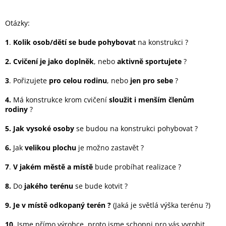
Otázky:
1
.
Kolik osob/dětí se bude pohybovat
na konstrukci ?
2.
Cvičení je jako doplněk
, nebo
aktivně sportujete
?
3
. Pořizujete
pro celou rodinu
, nebo
jen pro sebe
?
4.
Má konstrukce krom cvičení
sloužit i menším členům
rodiny
?
5.
Jak vysoké osoby
se budou na konstrukci pohybovat ?
6.
Jak
velikou plochu
je možno zastavět ?
7
.
V
jakém městě a místě
bude probíhat realizace ?
8.
Do
jakého terénu
se bude kotvit ?
9. Je v místě odkopaný terén ?
(Jaká je světlá výška terénu ?)
10.
Jsme přímo výrobce, proto jsme schopni pro vás vyrobit