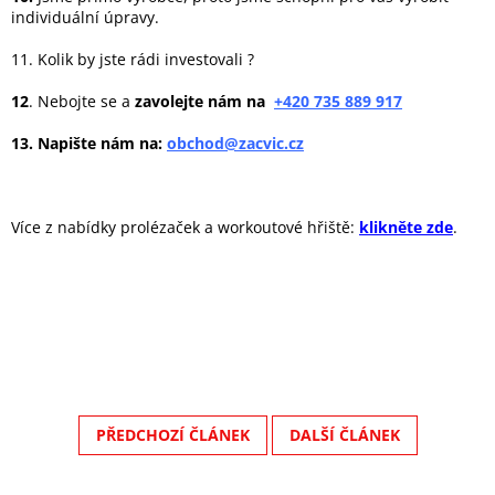
individuální úpravy.
11. Kolik by jste rádi investovali ?
12
. Nebojte se a
zavolejte nám na
+420
735 889 917
13. Napište nám na:
obchod@zacvic.cz
Více z nabídky prolézaček a workoutové hřiště:
klikněte zde
.
PŘEDCHOZÍ ČLÁNEK
DALŠÍ ČLÁNEK