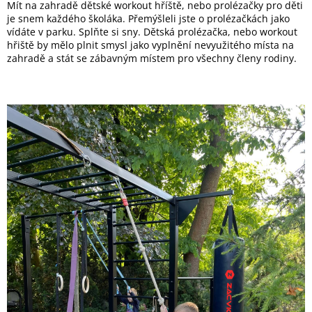
Mít na zahradě dětské workout hříště, nebo prolézačky pro děti
je snem každého školáka. Přemýšleli jste o prolézačkách jako
vídáte v parku. Splňte si sny. Dětská prolézačka, nebo workout
hřiště by mělo plnit smysl jako vyplnění nevyužitého místa na
zahradě a stát se zábavným místem pro všechny členy rodiny.