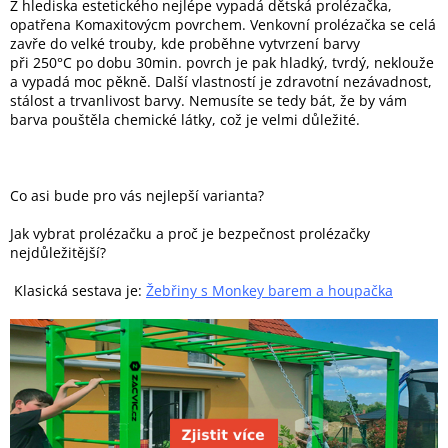
Z hlediska estetického nejlépe vypadá dětská prolézačka,
opatřena Komaxitovýcm povrchem. Venkovní prolézačka se celá
zavře do velké trouby, kde proběhne vytvrzení barvy
při
250
°C
po dobu 30min. povrch je pak hladký, tvrdý, neklouže
a vypadá moc pěkně. Další vlastností je zdravotní nezávadnost,
stálost a trvanlivost barvy. Nemusíte se tedy bát, že by vám
barva pouštěla chemické látky, což je velmi důležité.
Co asi bude pro vás nejlepší varianta?
Jak vybrat prolézačku a proč je bezpečnost prolézačky
nejdůležitější?
Klasická sestava je:
Žebřiny s Monkey barem a houpačka