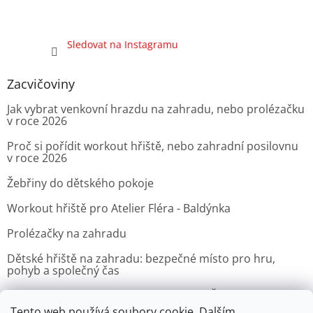
Sledovat na Instagramu
Zacvičoviny
Jak vybrat venkovní hrazdu na zahradu, nebo prolézačku
v roce 2026
Proč si pořídit workout hřiště, nebo zahradní posilovnu
v roce 2026
Žebřiny do dětského pokoje
Workout hřiště pro Atelier Fléra - Baldýnka
Prolézačky na zahradu
Dětské hřiště na zahradu: bezpečné místo pro hru,
pohyb a společný čas
Venkovní posilovna pro Velvyslanectví Čínské lidové
republiky v Praze
Tento web používá soubory cookie. Dalším