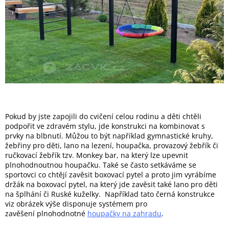
Pokud by jste zapojili do cvičení celou rodinu a děti chtěli
podpořit ve zdravém stylu, jde konstrukci na kombinovat s
prvky na blbnutí. Můžou to být například gymnastické kruhy,
žebřiny pro děti, lano na lezení, houpačka, provazový žebřík či
ručkovací žebřík tzv. Monkey bar, na který lze upevnit
plnohodnoutnou houpačku. Také se často setkáváme se
sportovci co chtějí zavěsit boxovací pytel a proto jim vyrábíme
držák na boxovací pytel, na který jde zavěsit také lano pro děti
na šplhání či Ruské kuželky. Například tato černá konstrukce
viz obrázek výše disponuje systémem pro
zavěšení plnohodnotné
houpačky na zahradu
.