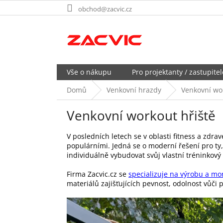
Přejít
obchod@zacvic.cz
na
obsah
Vše o nákupu
Pro projektanty / zastupitel
Domů
Venkovní hrazdy
Venkovní wo
Venkovní workout hřiště
V posledních letech se v oblasti fitness a zdra
populárními. Jedná se o moderní řešení pro ty
individuálně vybudovat svůj vlastní tréninkový
Firma Zacvic.cz se
specializuje na výrobu a mo
materiálů zajišťujících pevnost, odolnost vů