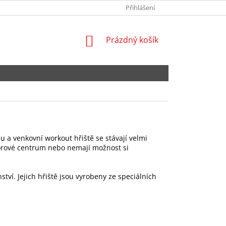
NEJČASTĚJŠÍ DOTAZY
SPOLUPRACUJTE S NÁMI
Přihlášení
OBCHODNÍ POD
NÁKUPNÍ
Prázdný košík
KOŠÍK
hu a venkovní workout hřiště se stávají velmi
doorové centrum nebo nemají možnost si
tví. Jejich hřiště jsou vyrobeny ze speciálních