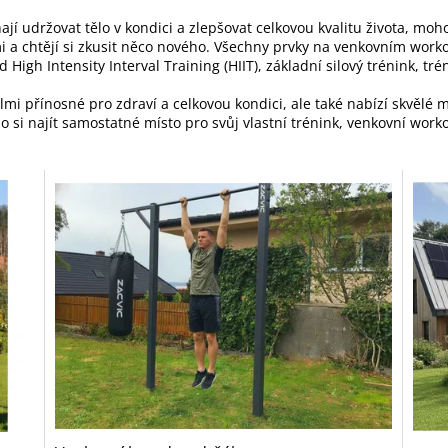
 udržovat tělo v kondici a zlepšovat celkovou kvalitu života, mohou
 a chtějí si zkusit něco nového. Všechny prvky na venkovním work
 High Intensity Interval Training (HIIT), základní silový trénink, t
mi přínosné pro zdraví a celkovou kondici, ale také nabízí skvělé m
bo si najít samostatné místo pro svůj vlastní trénink, venkovní work