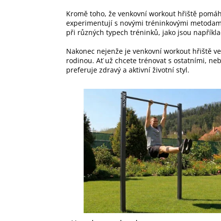
Kromě toho, že venkovní workout hřiště pomáhají
experimentují s novými tréninkovými metodami
při různých typech tréninků, jako jsou například
Nakonec nejenže je venkovní workout hřiště vel
rodinou. Ať už chcete trénovat s ostatními, ne
preferuje zdravý a aktivní životní styl.
V
ý
p
i
s
p
r
o
d
u
k
t
ů