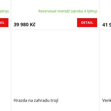
ýdny)
Rezervovat montáž (výroba 4 týdny)
AIL
DETAIL
39 980 Kč
41 
Hrazda na zahradu trojí
Venk