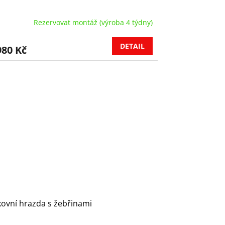
Rezervovat montáž (výroba 4 týdny)
DETAIL
980 Kč
ovní hrazda s žebřinami