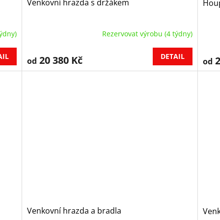
Venkovní hrazda s držákem
Houp
ýdny)
Rezervovat výrobu (4 týdny)
AIL
DETAIL
20 380 Kč
2
od
od
Venkovní hrazda a bradla
Venk