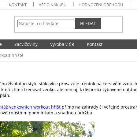
KONTAKT
VŠE O NÁKUPU
HODNOCENÍ OBCHODU
HLEDAT
e
Zacvičoviny
Výroba v ČR
Kontakt
rkout hřiště
vého životního stylu stále více prosazuje trénink na čerstvém vzduc
, kteří chtějí trénovat venku, ale nemají k dispozici vybavené out
 plán.
ntáž venkovních workout hřišť
přímo na zahrady či veřejné prostrans
či povětrnostním podmínkám a snadnou údržbu.