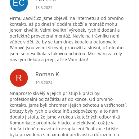
EČ
Hodnocení obchodu je 5 z 5 hvězdiček.
18.3.2025
Firmu Zacvič.cz jsme objevili na internetu a od prvního
kontaktu až po dnešní dodání zboží a montáž mohu
jenom chválit. Velmi kvalitní výrobek, rychlé dodání a
perfektně provedená montáž. Navíc na trávníku není
vůbec vidět, že by se tam dnes kopalo a betonovalo.
Pánové jsou velmi šikovní, pracovití a slušní, už dlouho
jsem se nesetkala s takovou ochotou. Moc Vám za celý
náš tým děkuji a přeji, ať se Vám daří!
Roman K.
R
Hodnocení obchodu je 5 z 5 hvězdiček.
19.6.2024
Nnaprosto skvělý a jejich přístup k práci byl
profesionální od začátku až do konce. Od prvního
kontaktu jsme byli ohromeni jejich ochotou a vstřícností.
Dotazy byly rychle a detailně zodpovězeny, a to nám
dodalo jistotu, že jsme v rukou skutečných odborníků.
Komunikace probíhala hladce a efektivně, což je v
dnešní době opravdu k nezaplacení.Realizace hřiště
byla provedena s maximální pečlivostí a důrazem na