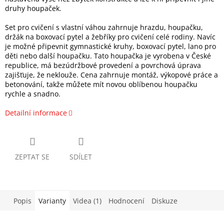
druhy houpaček.
Set pro cvičení s vlastní váhou zahrnuje hrazdu, houpačku,
držák na boxovací pytel a žebříky pro cvičení celé rodiny. Navíc
je možné připevnit gymnastické kruhy, boxovací pytel, lano pro
děti nebo další houpačku. Tato houpačka je vyrobena v České
republice, má bezúdržbové provedení a povrchová úprava
zajišťuje, že neklouže. Cena zahrnuje montáž, výkopové práce a
betonování, takže můžete mít novou oblíbenou houpačku
rychle a snadno.
Detailní informace
ZEPTAT SE
SDÍLET
Popis
Varianty
Videa (1)
Hodnocení
Diskuze