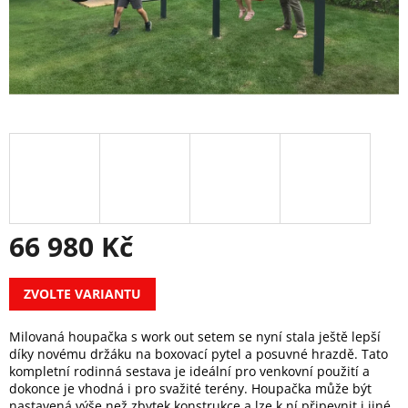
66 980 Kč
Měrná
ZVOLTE VARIANTU
cena:
Milovaná houpačka s work out setem se nyní stala ještě lepší
díky novému držáku na boxovací pytel a posuvné hrazdě. Tato
kompletní rodinná sestava je ideální pro venkovní použití a
dokonce je vhodná i pro svažité terény. Houpačka může být
nastavená výše než zbytek konstrukce a lze k ní připevnit i jiné