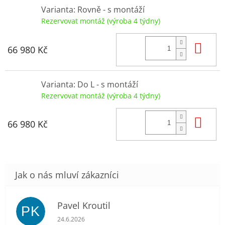
Varianta: Rovně - s montáží
Rezervovat montáž (výroba 4 týdny)
Do
66 980 Kč
Varianta: Do L - s montáží
Rezervovat montáž (výroba 4 týdny)
Do
66 980 Kč
Pavel Kroutil
PK
Hodnocení obchodu je 5 z 5 hvězdiček.
24.6.2026