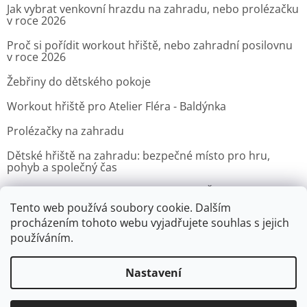
Jak vybrat venkovní hrazdu na zahradu, nebo prolézačku
v roce 2026
Proč si pořídit workout hřiště, nebo zahradní posilovnu
v roce 2026
Žebřiny do dětského pokoje
Workout hřiště pro Atelier Fléra - Baldýnka
Prolézačky na zahradu
Dětské hřiště na zahradu: bezpečné místo pro hru,
pohyb a společný čas
Venkovní posilovna pro Velvyslanectví Čínské lidové
republiky v Praze
Tento web používá soubory cookie. Dalším
procházením tohoto webu vyjadřujete souhlas s jejich
ARCHIV
používáním.
Nastavení
Vytvořil Shoptet