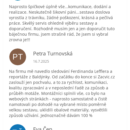
Naprosto špičkové úplně vše...komunikace, dodání a
realizace. Neskutečně šikovní páni...sestava doslova
vyrostla z trávníku, žádné poškození, krásná a pečlivá
práce. Skvělý servis ohledně výběru sestavy a
doporučení. Rozhodně musím jen a jen doporučit tuto
báječnou firmu, jsem strašně rád, že jsem si vybral
zrovna je!!!
Petra Turnovská
PT
Hodnocení obchodu je 5 z 5 hvězdiček.
16.7.2025
Na firmu mě navedlo sledování Ferdinanda Lefflera a
reportáže z Baldýnky. Od začátku do konce si Zacvic.cz
zaslouží jen pochvalu, a to za rychlost, komunikaci,
kvalitu zpracování a v neposlední řadě za způsob a
průběh motáže. Montážníci splnili vše, co bylo na
webových stránkách - naprosto samostatně a čistě
namotovali po dohodě na vybrané místo poměrně
velkou sestavu, uklidili obalové materiály, vysvětlili
způsob užívání. Jednoznačně dávám 100 %
Eva Čep