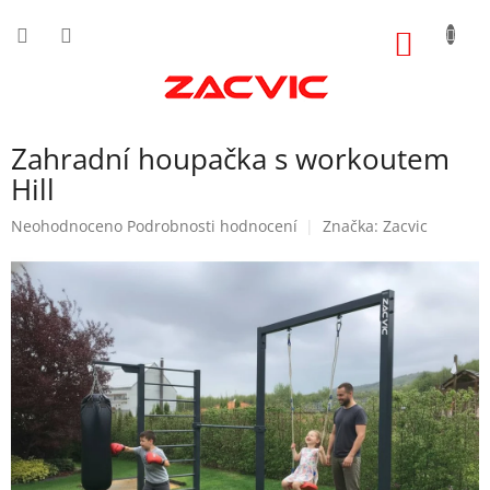
Přejít
na
NÁKUP
obsah
KOŠÍK
Zahradní houpačka s workoutem
Hill
Průměrné
Neohodnoceno
Podrobnosti hodnocení
Značka:
Zacvic
hodnocení
produktu
je
0,0
z
5
hvězdiček.