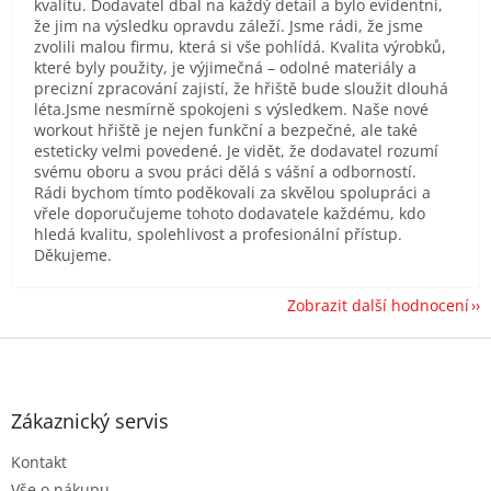
kvalitu. Dodavatel dbal na každý detail a bylo evidentní,
že jim na výsledku opravdu záleží. Jsme rádi, že jsme
zvolili malou firmu, která si vše pohlídá. Kvalita výrobků,
které byly použity, je výjimečná – odolné materiály a
precizní zpracování zajistí, že hřiště bude sloužit dlouhá
léta.Jsme nesmírně spokojeni s výsledkem. Naše nové
workout hřiště je nejen funkční a bezpečné, ale také
esteticky velmi povedené. Je vidět, že dodavatel rozumí
svému oboru a svou práci dělá s vášní a odborností.
Rádi bychom tímto poděkovali za skvělou spolupráci a
vřele doporučujeme tohoto dodavatele každému, kdo
hledá kvalitu, spolehlivost a profesionální přístup.
Děkujeme.
Zobrazit další hodnocení
Z
á
p
a
Zákaznický servis
t
Kontakt
í
Vše o nákupu