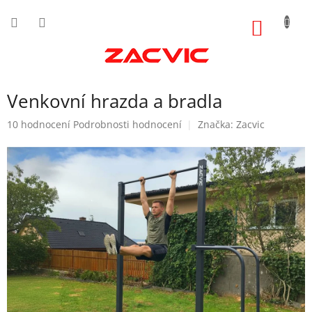
Přejít
na
NÁKUP
obsah
KOŠÍK
Venkovní hrazda a bradla
Průměrné
10 hodnocení
Podrobnosti hodnocení
Značka:
Zacvic
hodnocení
produktu
je
4,8
z
5
hvězdiček.