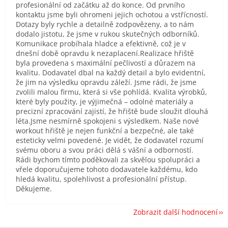
profesionální od začátku až do konce. Od prvního
kontaktu jsme byli ohromeni jejich ochotou a vstřícností.
Dotazy byly rychle a detailně zodpovězeny, a to nám
dodalo jistotu, že jsme v rukou skutečných odborníků.
Komunikace probíhala hladce a efektivně, což je v
dnešní době opravdu k nezaplacení.Realizace hřiště
byla provedena s maximální pečlivostí a důrazem na
kvalitu. Dodavatel dbal na každý detail a bylo evidentní,
že jim na výsledku opravdu záleží. Jsme rádi, že jsme
zvolili malou firmu, která si vše pohlídá. Kvalita výrobků,
které byly použity, je výjimečná – odolné materiály a
precizní zpracování zajistí, že hřiště bude sloužit dlouhá
léta.Jsme nesmírně spokojeni s výsledkem. Naše nové
workout hřiště je nejen funkční a bezpečné, ale také
esteticky velmi povedené. Je vidět, že dodavatel rozumí
svému oboru a svou práci dělá s vášní a odborností.
Rádi bychom tímto poděkovali za skvělou spolupráci a
vřele doporučujeme tohoto dodavatele každému, kdo
hledá kvalitu, spolehlivost a profesionální přístup.
Děkujeme.
Zobrazit další hodnocení