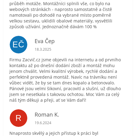
průběh motáže. Montážníci splnili vše, co bylo na
webových stránkách - naprosto samostatně a čistě
namotovali po dohodě na vybrané místo poměrně
velkou sestavu, uklidili obalové materiály, vysvětlili
způsob užívání. Jednoznačně dávám 100 %
Eva Čep
EČ
Hodnocení obchodu je 5 z 5 hvězdiček.
18.3.2025
Firmu Zacvič.cz jsme objevili na internetu a od prvního
kontaktu až po dnešní dodání zboží a montáž mohu
jenom chválit. Velmi kvalitní výrobek, rychlé dodání a
perfektně provedená montáž. Navíc na trávníku není
vůbec vidět, že by se tam dnes kopalo a betonovalo.
Pánové jsou velmi šikovní, pracovití a slušní, už dlouho
jsem se nesetkala s takovou ochotou. Moc Vám za celý
náš tým děkuji a přeji, ať se Vám daří!
Roman K.
R
Hodnocení obchodu je 5 z 5 hvězdiček.
19.6.2024
Nnaprosto skvělý a jejich přístup k práci byl