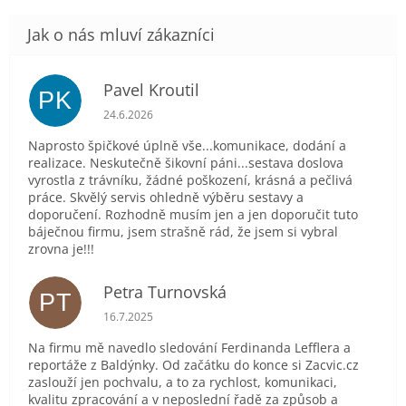
Pavel Kroutil
PK
Hodnocení obchodu je 5 z 5 hvězdiček.
24.6.2026
Naprosto špičkové úplně vše...komunikace, dodání a
realizace. Neskutečně šikovní páni...sestava doslova
vyrostla z trávníku, žádné poškození, krásná a pečlivá
práce. Skvělý servis ohledně výběru sestavy a
doporučení. Rozhodně musím jen a jen doporučit tuto
báječnou firmu, jsem strašně rád, že jsem si vybral
zrovna je!!!
Petra Turnovská
PT
Hodnocení obchodu je 5 z 5 hvězdiček.
16.7.2025
Na firmu mě navedlo sledování Ferdinanda Lefflera a
reportáže z Baldýnky. Od začátku do konce si Zacvic.cz
zaslouží jen pochvalu, a to za rychlost, komunikaci,
kvalitu zpracování a v neposlední řadě za způsob a