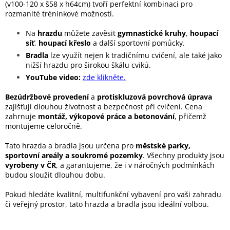
(v100-120 x š58 x h64cm) tvoří perfektní kombinaci pro
rozmanité tréninkové možnosti.
Na
hrazdu
můžete zavěsit
gymnastické kruhy
,
houpací
síť
,
houpací křeslo
a další sportovní pomůcky.
Bradla
lze využít nejen k tradičnímu cvičení, ale také jako
nižší hrazdu pro širokou škálu cviků.
YouTube video:
zde klikněte.
Bezúdržbové provedení
a
protiskluzová povrchová úprava
zajišťují dlouhou životnost a bezpečnost při cvičení. Cena
zahrnuje
montáž, výkopové práce a betonování
, přičemž
montujeme celoročně.
Tato hrazda a bradla jsou určena pro
městské parky,
sportovní areály a soukromé pozemky
. Všechny produkty jsou
vyrobeny v ČR
, a garantujeme, že i v náročných podmínkách
budou sloužit dlouhou dobu.
Pokud hledáte kvalitní, multifunkční vybavení pro vaši zahradu
či veřejný prostor, tato hrazda a bradla jsou ideální volbou.