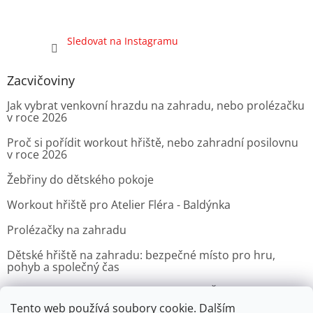
Sledovat na Instagramu
Zacvičoviny
Jak vybrat venkovní hrazdu na zahradu, nebo prolézačku
v roce 2026
Proč si pořídit workout hřiště, nebo zahradní posilovnu
v roce 2026
Žebřiny do dětského pokoje
Workout hřiště pro Atelier Fléra - Baldýnka
Prolézačky na zahradu
Dětské hřiště na zahradu: bezpečné místo pro hru,
pohyb a společný čas
Venkovní posilovna pro Velvyslanectví Čínské lidové
republiky v Praze
Tento web používá soubory cookie. Dalším