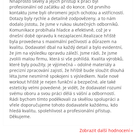
Nnaprosto skvělý a jejich přístup k práci byl
profesionální od začátku až do konce. Od prvního
kontaktu jsme byli ohromeni jejich ochotou a vstřícností.
Dotazy byly rychle a detailně zodpovězeny, a to nám
dodalo jistotu, že jsme v rukou skutečných odborníků.
Komunikace probíhala hladce a efektivně, což je v
dnešní době opravdu k nezaplacení.Realizace hřiště
byla provedena s maximální pečlivostí a důrazem na
kvalitu. Dodavatel dbal na každý detail a bylo evidentní,
že jim na výsledku opravdu záleží. Jsme rádi, že jsme
zvolili malou firmu, která si vše pohlídá. Kvalita výrobků,
které byly použity, je výjimečná – odolné materiály a
precizní zpracování zajistí, že hřiště bude sloužit dlouhá
léta.Jsme nesmírně spokojeni s výsledkem. Naše nové
workout hřiště je nejen funkční a bezpečné, ale také
esteticky velmi povedené. Je vidět, že dodavatel rozumí
svému oboru a svou práci dělá s vášní a odborností.
Rádi bychom tímto poděkovali za skvělou spolupráci a
vřele doporučujeme tohoto dodavatele každému, kdo
hledá kvalitu, spolehlivost a profesionální přístup.
Děkujeme.
Zobrazit další hodnocení