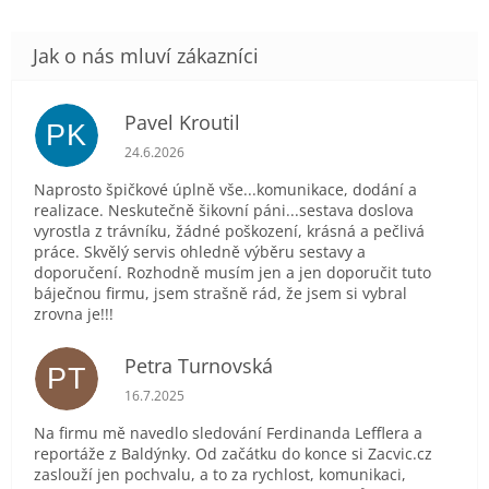
Pavel Kroutil
PK
Hodnocení obchodu je 5 z 5 hvězdiček.
24.6.2026
Naprosto špičkové úplně vše...komunikace, dodání a
realizace. Neskutečně šikovní páni...sestava doslova
vyrostla z trávníku, žádné poškození, krásná a pečlivá
práce. Skvělý servis ohledně výběru sestavy a
doporučení. Rozhodně musím jen a jen doporučit tuto
báječnou firmu, jsem strašně rád, že jsem si vybral
zrovna je!!!
Petra Turnovská
PT
Hodnocení obchodu je 5 z 5 hvězdiček.
16.7.2025
Na firmu mě navedlo sledování Ferdinanda Lefflera a
reportáže z Baldýnky. Od začátku do konce si Zacvic.cz
zaslouží jen pochvalu, a to za rychlost, komunikaci,