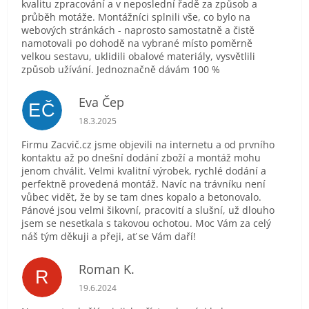
kvalitu zpracování a v neposlední řadě za způsob a
průběh motáže. Montážníci splnili vše, co bylo na
webových stránkách - naprosto samostatně a čistě
namotovali po dohodě na vybrané místo poměrně
velkou sestavu, uklidili obalové materiály, vysvětlili
způsob užívání. Jednoznačně dávám 100 %
Eva Čep
EČ
Hodnocení obchodu je 5 z 5 hvězdiček.
18.3.2025
Firmu Zacvič.cz jsme objevili na internetu a od prvního
kontaktu až po dnešní dodání zboží a montáž mohu
jenom chválit. Velmi kvalitní výrobek, rychlé dodání a
perfektně provedená montáž. Navíc na trávníku není
vůbec vidět, že by se tam dnes kopalo a betonovalo.
Pánové jsou velmi šikovní, pracovití a slušní, už dlouho
jsem se nesetkala s takovou ochotou. Moc Vám za celý
náš tým děkuji a přeji, ať se Vám daří!
Roman K.
R
Hodnocení obchodu je 5 z 5 hvězdiček.
19.6.2024