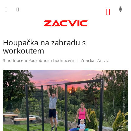
Přejít
na
NÁKUP
obsah
KOŠÍK
Houpačka na zahradu s
workoutem
Průměrné
3 hodnocení
Podrobnosti hodnocení
Značka:
Zacvic
hodnocení
produktu
je
5,0
z
5
hvězdiček.