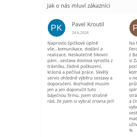
Pavel Kroutil
PK
Hodnocení obchodu je 5 z 5 hvě
24.6.2026
Naprosto špičkové úplně
Na 
vše...komunikace, dodání a
Fer
realizace. Neskutečně šikovní
z B
páni...sestava doslova vyrostla z
si Z
trávníku, žádné poškození,
poc
krásná a pečlivá práce. Skvělý
kom
servis ohledně výběru sestavy a
v n
doporučení. Rozhodně musím
prů
jen a jen doporučit tuto
spl
báječnou firmu, jsem strašně
str
rád, že jsem si vybral zrovna je!!!
a č
vyb
sest
mat
uží
%