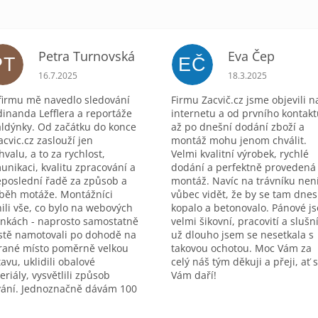
Petra Turnovská
Eva Čep
PT
EČ
zdiček.
Hodnocení obchodu je 5 z 5 hvězdiček.
Hodnocení obchodu 
16.7.2025
18.3.2025
firmu mě navedlo sledování
Firmu Zacvič.cz jsme objevili n
dinanda Lefflera a reportáže
internetu a od prvního kontak
aldýnky. Od začátku do konce
až po dnešní dodání zboží a
acvic.cz zaslouží jen
montáž mohu jenom chválit.
hvalu, a to za rychlost,
Velmi kvalitní výrobek, rychlé
unikaci, kvalitu zpracování a
dodání a perfektně provedená
eposlední řadě za způsob a
montáž. Navíc na trávníku nen
běh motáže. Montážníci
vůbec vidět, že by se tam dnes
nili vše, co bylo na webových
kopalo a betonovalo. Pánové j
ánkách - naprosto samostatně
velmi šikovní, pracovití a slušní
istě namotovali po dohodě na
už dlouho jsem se nesetkala s
rané místo poměrně velkou
takovou ochotou. Moc Vám za
avu, uklidili obalové
celý náš tým děkuji a přeji, ať 
eriály, vysvětlili způsob
Vám daří!
vání. Jednoznačně dávám 100