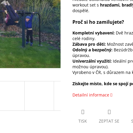
workout set s
hrazdami, bradl
dospělé.
Proč si ho zamilujete?
Kompletní vybavení:
Dvě hraz
celé rodiny.
Zábava pro děti:
Možnost zavěš
Odolný a bezpečný:
Bezúdržbo
úpravou.
Univerzální využití:
Ideální pr
možnou úpravou).
Vyrobeno v ČR, s důrazem na k
Získejte místo, kde se spojí 
Detailní informace
TISK
ZEPTAT SE