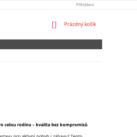
NEJČASTĚJŠÍ DOTAZY
SPOLUPRACUJTE S NÁMI
Přihlášení
OBCHODNÍ POD
NÁKUPNÍ
Prázdný košík
KOŠÍK
ro celou rodinu – kvalita bez kompromisů
stavu pro aktivní pohyb i zábavu? Tento