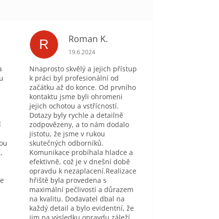
Roman K.
R
je 5 z 5 hvězdiček.
Hodnocení obchodu je 5 z 5 hvězdiček.
19.6.2024
a
Nnaprosto skvělý a jejich přístup
tu
k práci byl profesionální od
začátku až do konce. Od prvního
kontaktu jsme byli ohromeni
jejich ochotou a vstřícností.
Dotazy byly rychle a detailně
í
zodpovězeny, a to nám dodalo
jistotu, že jsme v rukou
sou
skutečných odborníků.
,
Komunikace probíhala hladce a
efektivně, což je v dnešní době
opravdu k nezaplacení.Realizace
se
hřiště byla provedena s
maximální pečlivostí a důrazem
na kvalitu. Dodavatel dbal na
každý detail a bylo evidentní, že
jim na výsledku opravdu záleží.