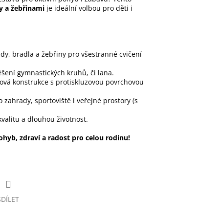
y a žebřinami
je ideální volbou pro děti i
dy, bradla a žebřiny pro všestranné cvičení
ení gymnastických kruhů, či lana.
vá konstrukce s protiskluzovou povrchovou
o zahrady, sportoviště i veřejné prostory (s
valitu a dlouhou životnost.
pohyb, zdraví a radost pro celou rodinu!
SDÍLET