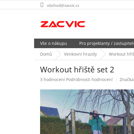
Přejít
obchod@zacvic.cz
na
obsah
Vše o nákupu
Pro projektanty / zastupitel
Domů
Venkovní hrazdy
Workout hřiš
Workout hřiště set 2
Průměrné
3 hodnocení
Podrobnosti hodnocení
Značka
hodnocení
produktu
je
5,0
z
5
hvězdiček.