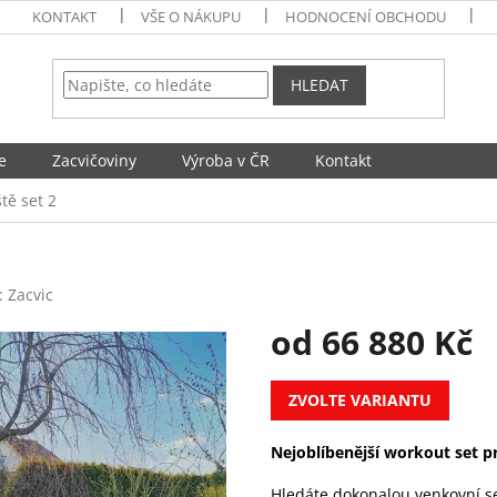
KONTAKT
VŠE O NÁKUPU
HODNOCENÍ OBCHODU
HLEDAT
e
Zacvičoviny
Výroba v ČR
Kontakt
tě set 2
:
Zacvic
od
66 880 Kč
Měrná
ZVOLTE VARIANTU
cena:
Nejoblíbenější workout set p
Hledáte dokonalou venkovní se