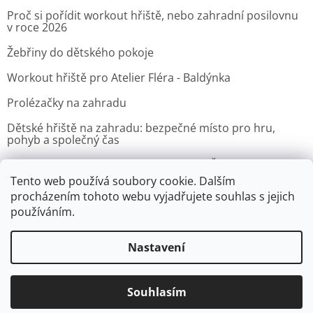
Proč si pořídit workout hřiště, nebo zahradní posilovnu
v roce 2026
Žebřiny do dětského pokoje
Workout hřiště pro Atelier Fléra - Baldýnka
Prolézačky na zahradu
Dětské hřiště na zahradu: bezpečné místo pro hru,
pohyb a společný čas
Venkovní posilovna pro Velvyslanectví Čínské lidové
republiky v Praze
Tento web používá soubory cookie. Dalším
procházením tohoto webu vyjadřujete souhlas s jejich
ARCHIV
používáním.
Nastavení
Vytvořil Shoptet
Souhlasím
Copyright 2026
Zacvic.cz - Venkovní hrazdy, prolézačky
. Všechna
práva vyhrazena.