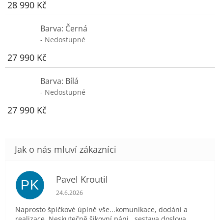
28 990 Kč
Barva: Černá
- Nedostupné
27 990 Kč
Barva: Bílá
- Nedostupné
27 990 Kč
Pavel Kroutil
PK
Hodnocení obchodu je 5 z 5 hvězdiček.
24.6.2026
Naprosto špičkové úplně vše...komunikace, dodání a
realizace. Neskutečně šikovní páni...sestava doslova