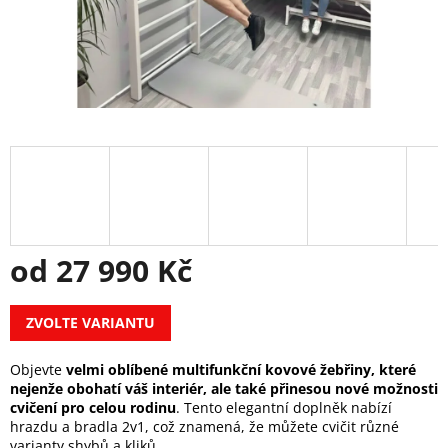
od
27 990 Kč
Měrná
ZVOLTE VARIANTU
cena:
Objevte
velmi oblíbené multifunkční kovové žebřiny, které
nejenže obohatí váš interiér, ale také přinesou nové možnosti
cvičení pro celou rodinu
. Tento elegantní doplněk nabízí
hrazdu a bradla 2v1, což znamená, že můžete cvičit různé
varianty shybů a kliků.