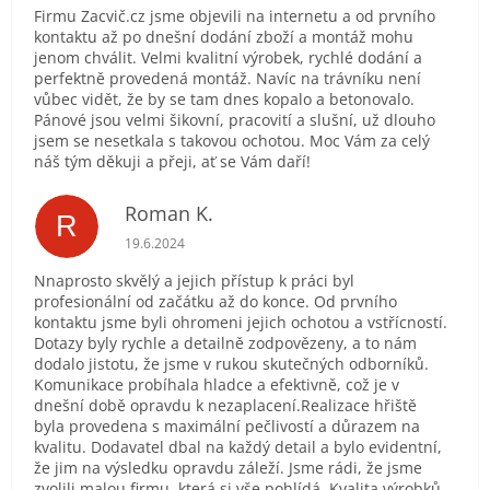
Firmu Zacvič.cz jsme objevili na internetu a od prvního
kontaktu až po dnešní dodání zboží a montáž mohu
jenom chválit. Velmi kvalitní výrobek, rychlé dodání a
perfektně provedená montáž. Navíc na trávníku není
vůbec vidět, že by se tam dnes kopalo a betonovalo.
Pánové jsou velmi šikovní, pracovití a slušní, už dlouho
jsem se nesetkala s takovou ochotou. Moc Vám za celý
náš tým děkuji a přeji, ať se Vám daří!
Roman K.
R
Hodnocení obchodu je 5 z 5 hvězdiček.
19.6.2024
Nnaprosto skvělý a jejich přístup k práci byl
profesionální od začátku až do konce. Od prvního
kontaktu jsme byli ohromeni jejich ochotou a vstřícností.
Dotazy byly rychle a detailně zodpovězeny, a to nám
dodalo jistotu, že jsme v rukou skutečných odborníků.
Komunikace probíhala hladce a efektivně, což je v
dnešní době opravdu k nezaplacení.Realizace hřiště
byla provedena s maximální pečlivostí a důrazem na
kvalitu. Dodavatel dbal na každý detail a bylo evidentní,
že jim na výsledku opravdu záleží. Jsme rádi, že jsme
zvolili malou firmu, která si vše pohlídá. Kvalita výrobků,