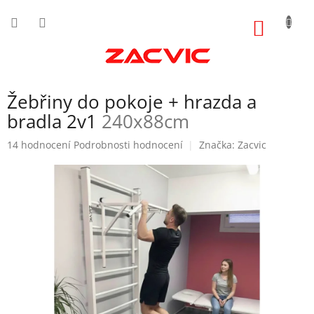
Přejít
na
NÁKUP
obsah
KOŠÍK
Žebřiny do pokoje + hrazda a
bradla 2v1
240x88cm
Průměrné
14 hodnocení
Podrobnosti hodnocení
Značka:
Zacvic
hodnocení
produktu
je
5,0
z
5
hvězdiček.