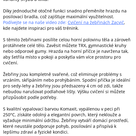
Díky jednoduché otočné funkci snadno přeměníte hrazdu na
posilovací bradla, což zajišťuje maximální využitelnost.
Podívejte se na naše video zde:
Cvičení na žebřinách Zacvič
,
kde najdete inspiraci pro váš trénink.
S těmito žebřinami posílíte celou horní polovinu těla a zároveň
protáhnete celé tělo. Zavěsit můžete TRX, gymnastické kruhy
nebo odporové gumy. Hrazda na horní příčce je navržena tak,
aby šetřila místo v pokoji a poskytla vám více prostoru pro
cvičení.
Žebřiny jsou kompletně svařené, což eliminuje problémy s
vrzáním, skřípáním nebo prohýbáním. Spodní příčka je ideální
pro sedy-lehy a žebřiny jsou předsazeny 4 cm od zdi, takže
nebudou narušovat podlahové lišty. Výšku cvičení si můžete
přizpůsobit podle potřeby.
S kvalitní vypalovací barvou Komaxit, vypálenou v peci při
250°C, získáte odolný a elegantní povrch, který neklouže a
vyžaduje minimální údržbu. Žebřiny vytváří domácí prostředí,
které neustále podporuje pohyb, posilování a přispívá k
lepšímu zdraví a fyzické kondici.