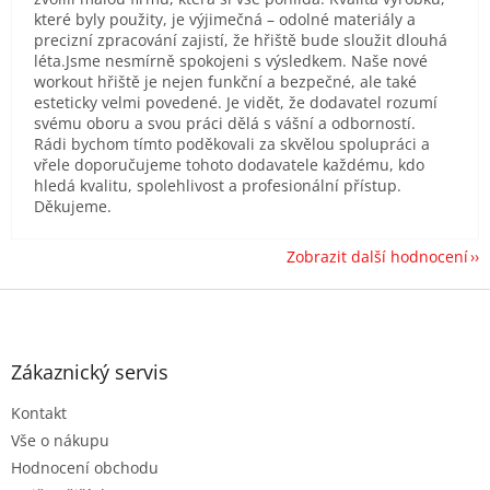
které byly použity, je výjimečná – odolné materiály a
precizní zpracování zajistí, že hřiště bude sloužit dlouhá
léta.Jsme nesmírně spokojeni s výsledkem. Naše nové
workout hřiště je nejen funkční a bezpečné, ale také
esteticky velmi povedené. Je vidět, že dodavatel rozumí
svému oboru a svou práci dělá s vášní a odborností.
Rádi bychom tímto poděkovali za skvělou spolupráci a
vřele doporučujeme tohoto dodavatele každému, kdo
hledá kvalitu, spolehlivost a profesionální přístup.
Děkujeme.
Zobrazit další hodnocení
Z
á
p
a
Zákaznický servis
t
Kontakt
í
Vše o nákupu
Hodnocení obchodu