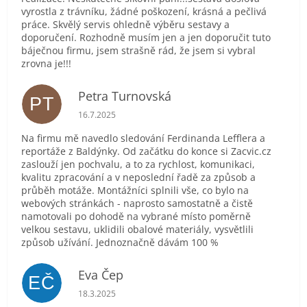
vyrostla z trávníku, žádné poškození, krásná a pečlivá
práce. Skvělý servis ohledně výběru sestavy a
doporučení. Rozhodně musím jen a jen doporučit tuto
báječnou firmu, jsem strašně rád, že jsem si vybral
zrovna je!!!
Petra Turnovská
PT
Hodnocení obchodu je 5 z 5 hvězdiček.
16.7.2025
Na firmu mě navedlo sledování Ferdinanda Lefflera a
reportáže z Baldýnky. Od začátku do konce si Zacvic.cz
zaslouží jen pochvalu, a to za rychlost, komunikaci,
kvalitu zpracování a v neposlední řadě za způsob a
průběh motáže. Montážníci splnili vše, co bylo na
webových stránkách - naprosto samostatně a čistě
namotovali po dohodě na vybrané místo poměrně
velkou sestavu, uklidili obalové materiály, vysvětlili
způsob užívání. Jednoznačně dávám 100 %
Eva Čep
EČ
Hodnocení obchodu je 5 z 5 hvězdiček.
18.3.2025