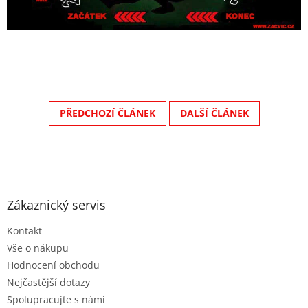
PŘEDCHOZÍ ČLÁNEK
DALŠÍ ČLÁNEK
Z
á
p
a
Zákaznický servis
t
Kontakt
í
Vše o nákupu
Hodnocení obchodu
Nejčastější dotazy
Spolupracujte s námi