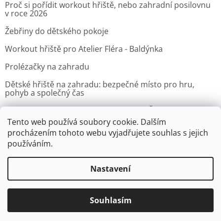
Proč si pořídit workout hřiště, nebo zahradní posilovnu
v roce 2026
Žebřiny do dětského pokoje
Workout hřiště pro Atelier Fléra - Baldýnka
Prolézačky na zahradu
Dětské hřiště na zahradu: bezpečné místo pro hru,
pohyb a společný čas
Venkovní posilovna pro Velvyslanectví Čínské lidové
republiky v Praze
Tento web používá soubory cookie. Dalším
procházením tohoto webu vyjadřujete souhlas s jejich
ARCHIV
používáním.
Nastavení
Vytvořil Shoptet
Souhlasím
Copyright 2026
Zacvic.cz - Venkovní hrazdy, prolézačky
. Všechna
práva vyhrazena.