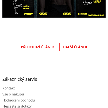
PŘEDCHOZÍ ČLÁNEK
DALŠÍ ČLÁNEK
Z
á
p
a
Zákaznický servis
t
Kontakt
í
Vše o nákupu
Hodnocení obchodu
Nejčastější dotazy