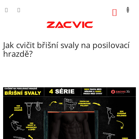
Přejít
na
NÁKUP
obsah
KOŠÍK
Jak cvičit břišní svaly na posilovací
hrazdě?