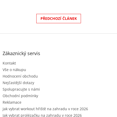
PŘEDCHOZÍ ČLÁNEK
Z
á
p
a
Zákaznický servis
t
Kontakt
í
Vše o nákupu
Hodnocení obchodu
Nejčastější dotazy
Spolupracujte s námi
Obchodní podmínky
Reklamace
Jak vybrat workout hřiště na zahradu v roce 2026
Jak vybrat prolézačku na zahradu v roce 2026