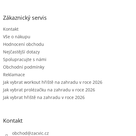
á
p
a
Zákaznický servis
t
Kontakt
í
Vše o nákupu
Hodnocení obchodu
Nejčastější dotazy
Spolupracujte s námi
Obchodní podmínky
Reklamace
Jak vybrat workout hřiště na zahradu v roce 2026
Jak vybrat prolézačku na zahradu v roce 2026
Jak vybrat hřiště na zahradu v roce 2026
Kontakt
obchod
@
zacvic.cz