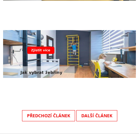
PŘEDCHOZÍ ČLÁNEK
DALŠÍ ČLÁNEK
Z