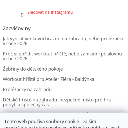
Sledovat na Instagramu
Zacvičoviny
Jak vybrat venkovní hrazdu na zahradu, nebo prolézačku
v roce 2026
Proč si pořídit workout hřiště, nebo zahradní posilovnu
v roce 2026
Žebřiny do dětského pokoje
Workout hřiště pro Atelier Fléra - Baldýnka
Prolézačky na zahradu
Dětské hřiště na zahradu: bezpečné místo pro hru,
pohyb a společný čas
Venkovní posilovna pro Velvyslanectví Čínské lidové
republiky v Praze
Tento web používá soubory cookie. Dalším
procházením tohoto webu vyjadřujete souhlas s jejich