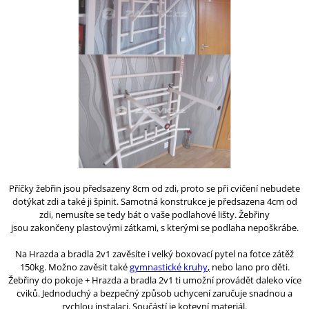
Příčky žebřin jsou
předsazeny 8cm od zdi
,
proto se při cvičení
nebudete
dotýkat zdi a také ji špinit
.
Samotná
konstrukce je předsazena
4cm od
zdi, nemusíte se tedy bát o vaše podlahové lišty
.
Žebřiny
jsou zakončeny plastovými zátkami,
s kterými se
podlaha nepoškrábe.
Na Hrazda a bradla 2v1
zavěsíte i velký boxovací pytel
na fotce
zátěž
150kg.
Možno zavěsit také
gymnastické kruhy
,
nebo
lano pro děti.
Že
břiny do pokoje
+
Hrazda a bradla 2v1
ti umožní provádět
daleko více
cviků.
Jednoduchý a bezpečný způsob uchycení
zaručuje
snadnou a
rychlou instalaci
.
Součástí je kotevní materiál.