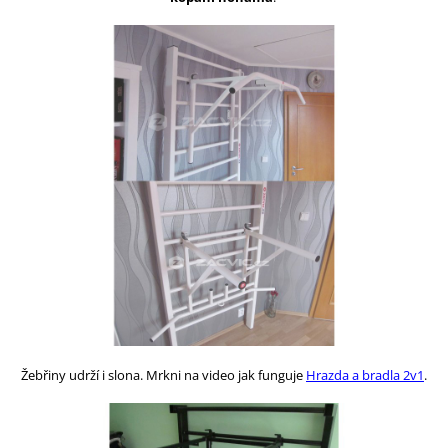
Žebřiny udrží i slona. Mrkni na video
jak funguje
Hrazda a bradla 2v1
.