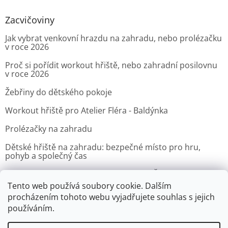
Zacvičoviny
Jak vybrat venkovní hrazdu na zahradu, nebo prolézačku
v roce 2026
Proč si pořídit workout hřiště, nebo zahradní posilovnu
v roce 2026
Žebřiny do dětského pokoje
Workout hřiště pro Atelier Fléra - Baldýnka
Prolézačky na zahradu
Dětské hřiště na zahradu: bezpečné místo pro hru,
pohyb a společný čas
Venkovní posilovna pro Velvyslanectví Čínské lidové
republiky v Praze
Tento web používá soubory cookie. Dalším
procházením tohoto webu vyjadřujete souhlas s jejich
ARCHIV
používáním.