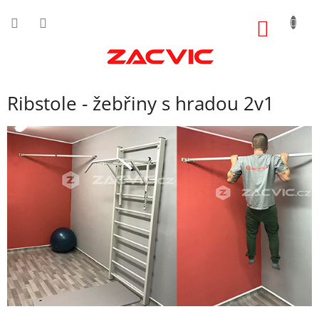
Přejít
na
NÁKUP
obsah
KOŠÍK
Ribstole - žebřiny s hradou 2v1