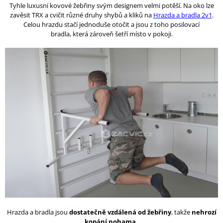
Tyhle luxusní kovové žebřiny svým designem velmi potěší. Na oko lze
zavěsit TRX a cvičit různé druhy shybů a kliků na
Hrazda a bradla 2v1
.
Celou hrazdu stačí jednoduše otočit a jsou z toho posilovací
bradla, která zároveň šetří místo v pokoji.
Hrazda a bradla jsou
dostatečně vzdálená od žebřiny
, takže
nehrozí
kopání nohama
.