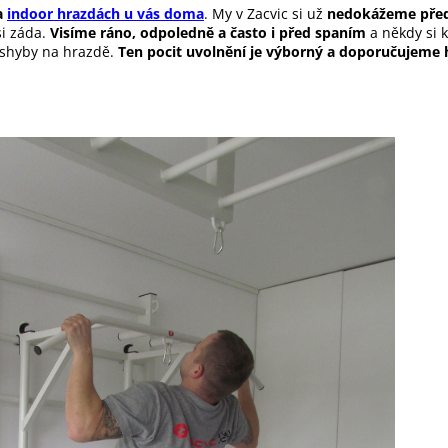
a
indoor hrazdách u vás doma
.
My v Zacvic si už
nedokážeme před
si záda.
Visíme ráno, odpoledně a často i před spaním
a někdy si 
 shyby na hrazdě.
Ten pocit uvolnění je výborný a doporučujeme