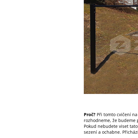
Proč?
Při tomto cvičení n
rozhodneme, že budeme pra
Pokud nebudete viset tato
sezení a ochabne. Přicházít