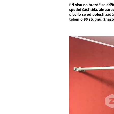
Při visu na hrazdě se dr
spodní část těla, ale zár
ulevilo se od bolesti zád
tělem o 90 stupnů. Snažte