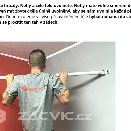
žíte hrazdy. Nohy a celé tělo uvolněte. Nohy máte volně směrem d
oveň mít zbytek těla úplně uvolněný, aby se nám uvolnila každá p
ům
. Doporučujeme ve visu při uvolněném těle
hýbat nohama do str
 se procítit ten tah v zádech.