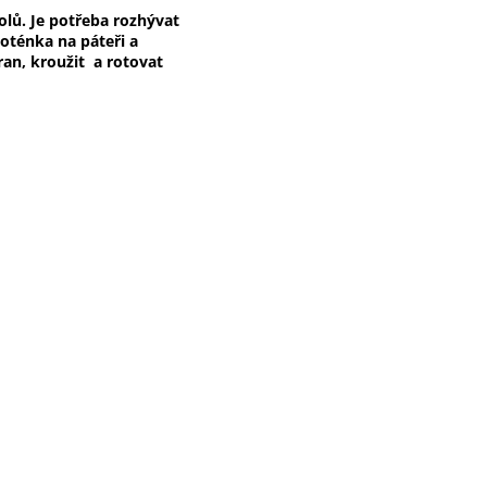
olů. Je potřeba rozhývat
loténka na páteři a
an, kroužit a rotovat