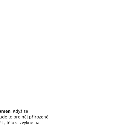
 ramen
. Když se
ude to pro něj přirozené
 , tělo si zvykne na