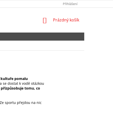
NEJČASTĚJŠÍ DOTAZY
SPOLUPRACUJTE S NÁMI
Přihlášení
OBCHODNÍ POD
NÁKUPNÍ
Prázdný košík
KOŠÍK
í kultuře pomalu
 se dostat k vodě otázkou
ž přízpůsobuje tomu, co
 Ze sportu přejdou na nic