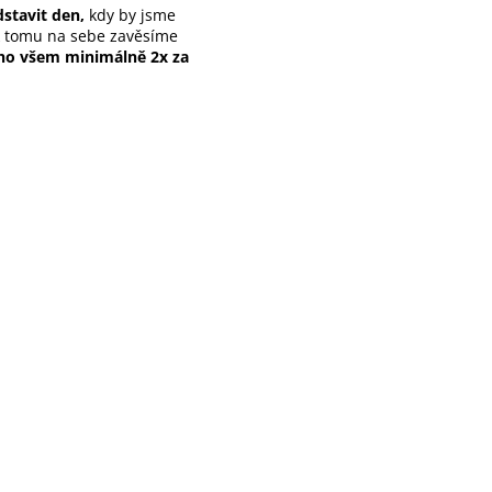
stavit den,
kdy by jsme
k tomu na sebe zavěsíme
 ho všem minimálně 2x za