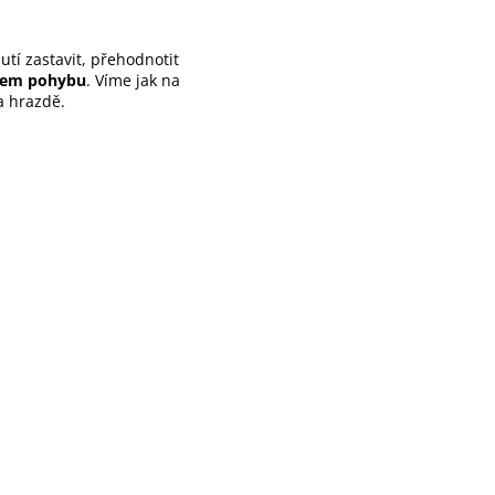
nutí zastavit, přehodnotit
kem pohybu
. Víme jak na
na hrazdě.