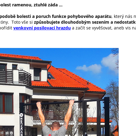
bolest ramenou, ztuhlé záda ...
 podobě bolesti a poruch funkce pohybového aparátu
, který nás 
 zóny. Toto vše si
způsobujete dlouhodobým sezením a nedostat
pořídit
venkovní posilovací hrazdu
a začít se vyvěšovat, aneb vis 