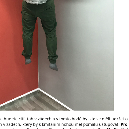
íce budete citít tah v zádech a v tomto bodě by jste se měli udržet c
 tah v zádech, který by s kmitáním nohou měl pomalu ustupovat.
Pro 