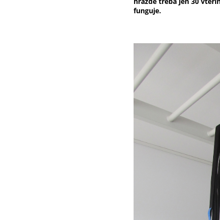
hrazdě třeba jen 30 vteř
funguje.