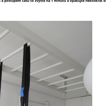
in a postupem času to zvyšte na 1 minutu a opakujte několikrát 