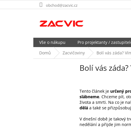
Přejít
obchod@zacvic.cz
na
obsah
Vše o nákupu
Pro projektanty / zastupitel
Domů
Zacvičoviny
Bolí vás záda? Ví
Bolí vás záda?
Tento článek je
určený pr
slábneme
. Chceme pít, o
života a smrti. Na co je n
dělá
a také se přizpůsobuj
V dnešní době je takový t
nedělání a přijde jim nor