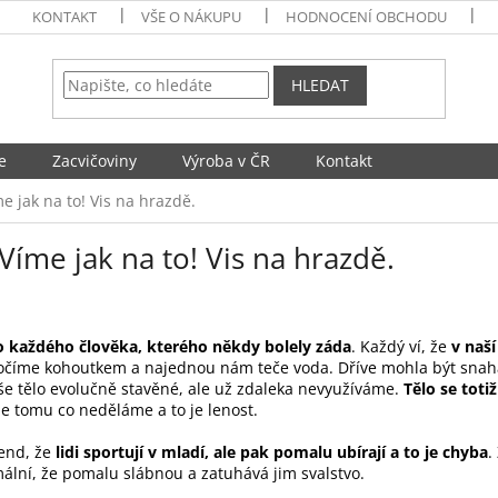
KONTAKT
VŠE O NÁKUPU
HODNOCENÍ OBCHODU
HLEDAT
e
Zacvičoviny
Výroba v ČR
Kontakt
me jak na to! Vis na hrazdě.
 Víme jak na to! Vis na hrazdě.
o každého člověka, kterého někdy bolely záda
. Každý ví, že
v naš
točíme kohoutkem a najednou nám teče voda. Dříve mohla být snaha
aše tělo evolučně stavěné, ale už zdaleka nevyužíváme.
Tělo se toti
e tomu co neděláme a to je lenost.
rend, že
lidi sportují v mladí, ale pak pomalu ubírají a to je chyba
.
mální, že pomalu slábnou a zatuhává jim svalstvo.