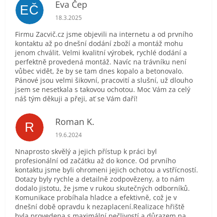
Eva Čep
EČ
Hodnocení obchodu je 5 z 5 hvězdiček.
18.3.2025
Firmu Zacvič.cz jsme objevili na internetu a od prvního
kontaktu až po dnešní dodání zboží a montáž mohu
jenom chválit. Velmi kvalitní výrobek, rychlé dodání a
perfektně provedená montáž. Navíc na trávníku není
vůbec vidět, že by se tam dnes kopalo a betonovalo.
Pánové jsou velmi šikovní, pracovití a slušní, už dlouho
jsem se nesetkala s takovou ochotou. Moc Vám za celý
náš tým děkuji a přeji, ať se Vám daří!
Roman K.
R
Hodnocení obchodu je 5 z 5 hvězdiček.
19.6.2024
Nnaprosto skvělý a jejich přístup k práci byl
profesionální od začátku až do konce. Od prvního
kontaktu jsme byli ohromeni jejich ochotou a vstřícností.
Dotazy byly rychle a detailně zodpovězeny, a to nám
dodalo jistotu, že jsme v rukou skutečných odborníků.
Komunikace probíhala hladce a efektivně, což je v
dnešní době opravdu k nezaplacení.Realizace hřiště
byla provedena s maximální pečlivostí a důrazem na