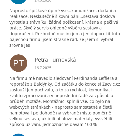
24.6.2026
Naprosto špičkové úplně vše...komunikace, dodání a
realizace. Neskutečně šikovní páni...sestava doslova
vyrostla z trávníku, žádné poškození, krásná a pečlivá
práce. Skvělý servis ohledně výběru sestavy a
doporučení. Rozhodně musím jen a jen doporučit tuto
báječnou firmu, jsem strašně rád, že jsem si vybral
zrovna je!!!
Petra Turnovská
PT
Hodnocení obchodu je 5 z 5 hvězdiček.
16.7.2025
Na firmu mě navedlo sledování Ferdinanda Lefflera a
reportáže z Baldýnky. Od začátku do konce si Zacvic.cz
zaslouží jen pochvalu, a to za rychlost, komunikaci,
kvalitu zpracování a v neposlední řadě za způsob a
průběh motáže. Montážníci splnili vše, co bylo na
webových stránkách - naprosto samostatně a čistě
namotovali po dohodě na vybrané místo poměrně
velkou sestavu, uklidili obalové materiály, vysvětlili
způsob užívání. Jednoznačně dávám 100 %