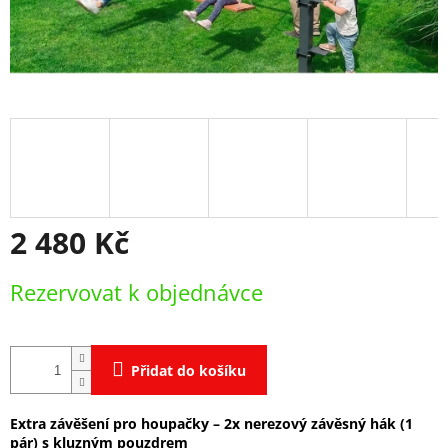
2 480 Kč
Měrná
Rezervovat k objednávce
cena:
Přidat do košíku
Extra závěšení pro houpačky – 2x nerezový závěsný hák (1
pár) s kluzným pouzdrem