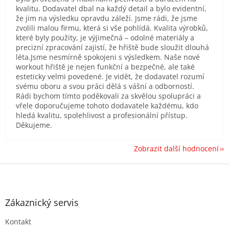
kvalitu. Dodavatel dbal na každý detail a bylo evidentní,
že jim na výsledku opravdu záleží. Jsme rádi, že jsme
zvolili malou firmu, která si vše pohlídá. Kvalita výrobků,
které byly použity, je výjimečná – odolné materiály a
precizní zpracování zajistí, že hřiště bude sloužit dlouhá
léta.Jsme nesmírně spokojeni s výsledkem. Naše nové
workout hřiště je nejen funkční a bezpečné, ale také
esteticky velmi povedené. Je vidět, že dodavatel rozumí
svému oboru a svou práci dělá s vášní a odborností.
Rádi bychom tímto poděkovali za skvělou spolupráci a
vřele doporučujeme tohoto dodavatele každému, kdo
hledá kvalitu, spolehlivost a profesionální přístup.
Děkujeme.
Zobrazit další hodnocení
Z
á
p
a
Zákaznický servis
t
Kontakt
í