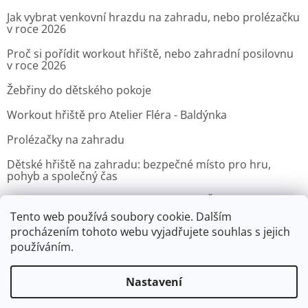
Jak vybrat venkovní hrazdu na zahradu, nebo prolézačku
v roce 2026
Proč si pořídit workout hřiště, nebo zahradní posilovnu
v roce 2026
Žebřiny do dětského pokoje
Workout hřiště pro Atelier Fléra - Baldýnka
Prolézačky na zahradu
Dětské hřiště na zahradu: bezpečné místo pro hru,
pohyb a společný čas
Venkovní posilovna pro Velvyslanectví Čínské lidové
republiky v Praze
Tento web používá soubory cookie. Dalším
procházením tohoto webu vyjadřujete souhlas s jejich
ARCHIV
používáním.
Nastavení
Vytvořil Shoptet