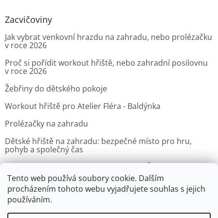
Zacvičoviny
Jak vybrat venkovní hrazdu na zahradu, nebo prolézačku
v roce 2026
Proč si pořídit workout hřiště, nebo zahradní posilovnu
v roce 2026
Žebřiny do dětského pokoje
Workout hřiště pro Atelier Fléra - Baldýnka
Prolézačky na zahradu
Dětské hřiště na zahradu: bezpečné místo pro hru,
pohyb a společný čas
Venkovní posilovna pro Velvyslanectví Čínské lidové
republiky v Praze
Tento web používá soubory cookie. Dalším
procházením tohoto webu vyjadřujete souhlas s jejich
ARCHIV
používáním.