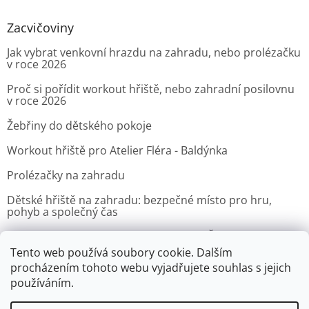
Zacvičoviny
Jak vybrat venkovní hrazdu na zahradu, nebo prolézačku
v roce 2026
Proč si pořídit workout hřiště, nebo zahradní posilovnu
v roce 2026
Žebřiny do dětského pokoje
Workout hřiště pro Atelier Fléra - Baldýnka
Prolézačky na zahradu
Dětské hřiště na zahradu: bezpečné místo pro hru,
pohyb a společný čas
Venkovní posilovna pro Velvyslanectví Čínské lidové
republiky v Praze
Tento web používá soubory cookie. Dalším
procházením tohoto webu vyjadřujete souhlas s jejich
ARCHIV
používáním.