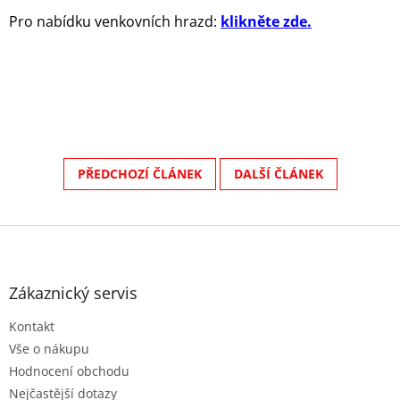
Pro nabídku venkovních hrazd:
klikněte zde.
PŘEDCHOZÍ ČLÁNEK
DALŠÍ ČLÁNEK
Z
á
p
a
Zákaznický servis
t
Kontakt
í
Vše o nákupu
Hodnocení obchodu
Nejčastější dotazy