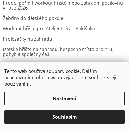
Proč si pořídit workout hřiště, nebo zahradní posilovnu
v roce 2026
Žebřiny do dětského pokoje
Workout hřiště pro Atelier Fléra - Baldýnka
Prolézačky na zahradu
Dětské hřiště na zahradu: bezpečné místo pro hru,
pohyb a společný čas
Venkovní posilovna pro Velvyslanectví Čínské lidové
republiky v Praze
Tento web používá soubory cookie. Dalším
procházením tohoto webu vyjadřujete souhlas s jejich
ARCHIV
používáním.
Nastavení
Vytvořil Shoptet
Souhlasím
Copyright 2026
Zacvic.cz - Venkovní hrazdy, prolézačky
. Všechna
práva vyhrazena.