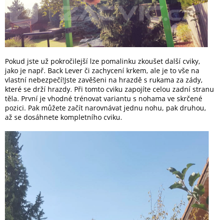
Pokud jste už pokročilejší lze pomalinku zkoušet další cviky,
jako je např. Back Lever či zachycení krkem, ale je to vše na
vlastní nebezpečí!Jste zavěšeni na hrazdě s rukama za zády,
které se drží hrazdy. Při tomto cviku zapojíte celou zadní stranu
těla. První je vhodné trénovat variantu s nohama ve skrčené
pozici. Pak můžete začít narovnávat jednu nohu, pak druhou,
až se dosáhnete kompletního cviku.