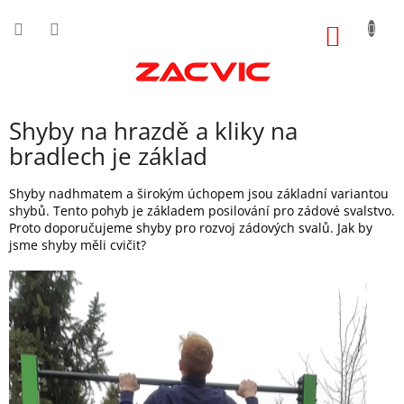
Přejít
na
NÁKUP
obsah
KOŠÍK
Shyby na hrazdě a kliky na
bradlech je základ
Shyby nadhmatem a širokým úchopem jsou základní variantou
shybů. Tento pohyb je základem posilování pro zádové svalstvo.
Proto doporučujeme shyby pro rozvoj zádových svalů. Jak by
jsme shyby měli cvičit?