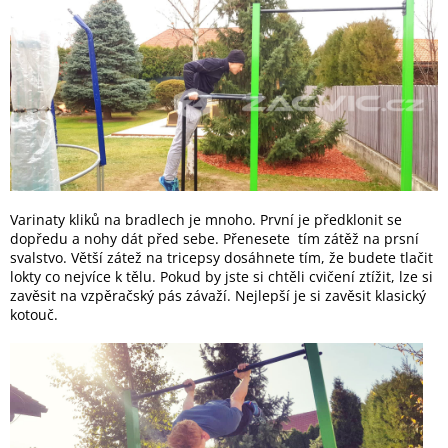
Varinaty kliků na bradlech je mnoho. První je předklonit se
dopředu a nohy dát před sebe. Přenesete tím zátěž na prsní
svalstvo. Větší zátež na tricepsy dosáhnete tím, že budete tlačit
lokty co nejvíce k tělu. Pokud by jste si chtěli cvičení ztížit, lze si
zavěsit na vzpěračský pás závaží. Nejlepší je si zavěsit klasický
kotouč.