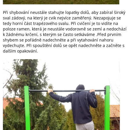
Při shybování neustále stahujte lopatky dolů, aby zabíral široký
sval zádový, na který je cvik nejvíce zaměřený. Nezapojuje se
tedy horní část trapézového svalu. Při cvičení je to vidíte na
poloze ramen, která je neustále vodorovně se zemí a nedochází
k žádnému krčení, s kterým se často setkáváme .Před prvním
shybem se pořádně nadechněte a při vytahování nahoru
vydechujte. Při spouštění dolů se opět nadechněte a začněte s
dalším opakování.