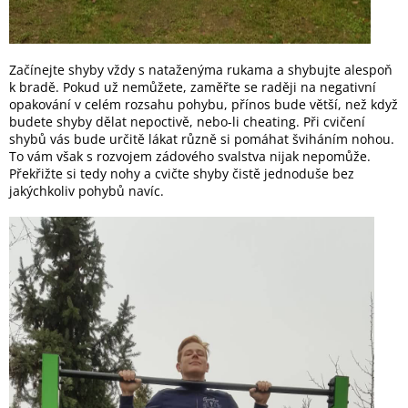
Začínejte shyby vždy s nataženýma rukama a shybujte alespoň
k bradě. Pokud už nemůžete, zaměřte se raději na negativní
opakování v celém rozsahu pohybu, přínos bude větší, než když
budete shyby dělat nepoctivě, nebo-li cheating. Při cvičení
shybů vás bude určitě lákat různě si pomáhat šviháním nohou.
To vám však s rozvojem zádového svalstva nijak nepomůže.
Překřižte si tedy nohy a cvičte shyby čistě jednoduše bez
jakýchkoliv pohybů navíc.