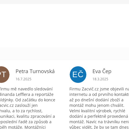
Petra Turnovská
Eva Čep
PT
EČ
zdiček.
Hodnocení obchodu je 5 z 5 hvězdiček.
Hodnocení obchodu 
16.7.2025
18.3.2025
firmu mě navedlo sledování
Firmu Zacvič.cz jsme objevili n
dinanda Lefflera a reportáže
internetu a od prvního kontak
aldýnky. Od začátku do konce
až po dnešní dodání zboží a
acvic.cz zaslouží jen
montáž mohu jenom chválit.
hvalu, a to za rychlost,
Velmi kvalitní výrobek, rychlé
unikaci, kvalitu zpracování a
dodání a perfektně provedená
eposlední řadě za způsob a
montáž. Navíc na trávníku nen
běh motáže. Montážníci
vůbec vidět, že by se tam dnes