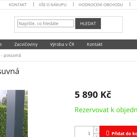
KONTAKT
VŠE O NÁKUPU
HODNOCENÍ OBCHODU
HLEDAT
e
Zacvičoviny
Výroba v ČR
Kontakt
 - posuvná
suvná
5 890 Kč
Měrná
Rezervovat k objed
cena:
Přidat do k