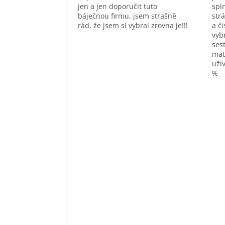
jen a jen doporučit tuto
spl
báječnou firmu, jsem strašně
str
rád, že jsem si vybral zrovna je!!!
a č
vyb
sest
mat
uží
%