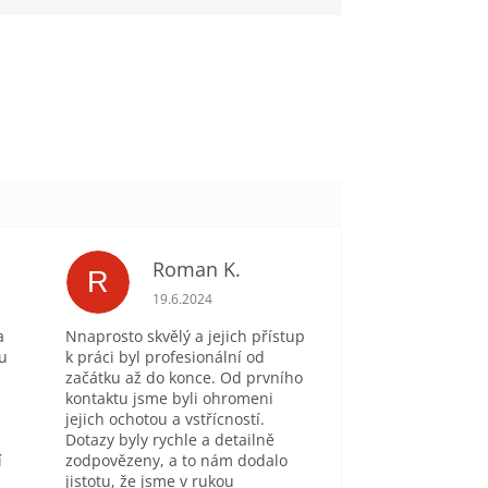
Roman K.
R
je 5 z 5 hvězdiček.
Hodnocení obchodu je 5 z 5 hvězdiček.
19.6.2024
a
Nnaprosto skvělý a jejich přístup
tu
k práci byl profesionální od
začátku až do konce. Od prvního
kontaktu jsme byli ohromeni
jejich ochotou a vstřícností.
Dotazy byly rychle a detailně
í
zodpovězeny, a to nám dodalo
jistotu, že jsme v rukou