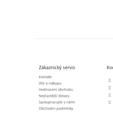
Z
á
p
a
t
Zákaznický servis
Ko
í
Kontakt
Vše o nákupu
Hodnocení obchodu
Nejčastější dotazy
Spolupracujte s námi
Obchodní podmínky