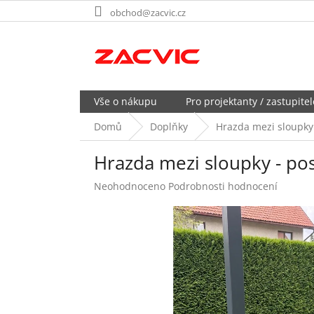
Přejít
obchod@zacvic.cz
na
obsah
Vše o nákupu
Pro projektanty / zastupitel
Domů
Doplňky
Hrazda mezi sloupky
Hrazda mezi sloupky - po
Průměrné
Neohodnoceno
Podrobnosti hodnocení
hodnocení
produktu
je
0,0
z
5
hvězdiček.