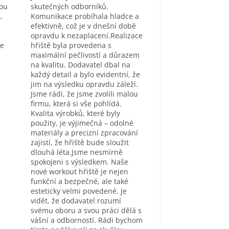
sou
skutečných odborníků.
,
Komunikace probíhala hladce a
efektivně, což je v dnešní době
opravdu k nezaplacení.Realizace
se
hřiště byla provedena s
maximální pečlivostí a důrazem
na kvalitu. Dodavatel dbal na
každý detail a bylo evidentní, že
jim na výsledku opravdu záleží.
Jsme rádi, že jsme zvolili malou
firmu, která si vše pohlídá.
Kvalita výrobků, které byly
použity, je výjimečná – odolné
materiály a precizní zpracování
zajistí, že hřiště bude sloužit
dlouhá léta.Jsme nesmírně
spokojeni s výsledkem. Naše
nové workout hřiště je nejen
funkční a bezpečné, ale také
esteticky velmi povedené. Je
vidět, že dodavatel rozumí
svému oboru a svou práci dělá s
vášní a odborností. Rádi bychom