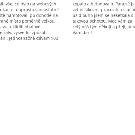
nili vše, co bylo na webových
kopalo a betonovalo. Pánové j
ánkách - naprosto samostatně
velmi šikovní, pracovití a slušní
istě namotovali po dohodě na
už dlouho jsem se nesetkala s
rané místo poměrně velkou
takovou ochotou. Moc Vám za
avu, uklidili obalové
celý náš tým děkuji a přeji, ať 
eriály, vysvětlili způsob
Vám daří!
vání. Jednoznačně dávám 100