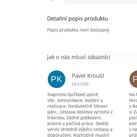
Detailní popis produktu
Popis produktu není dostupný
Pavel Kroutil
PK
Hodnocení obchodu je 5 z 5 hvě
24.6.2026
Naprosto špičkové úplně
Na 
vše...komunikace, dodání a
Fer
realizace. Neskutečně šikovní
z B
páni...sestava doslova vyrostla z
si Z
trávníku, žádné poškození,
poc
krásná a pečlivá práce. Skvělý
kom
servis ohledně výběru sestavy a
v n
doporučení. Rozhodně musím
prů