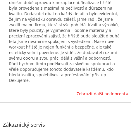
dnešní době opravdu k nezaplacení.Realizace hřiště
byla provedena s maximální pečlivostí a důrazem na
kvalitu. Dodavatel dbal na každý detail a bylo evidentní,
že jim na výsledku opravdu záleží. Jsme rádi, že jsme
zvolili malou firmu, která si vše pohlídá. Kvalita výrobků,
které byly použity, je výjimečná – odolné materiály a
precizní zpracování zajistí, že hřiště bude sloužit dlouhá
léta.Jsme nesmírně spokojeni s výsledkem. Naše nové
workout hřiště je nejen funkční a bezpečné, ale také
esteticky velmi povedené. Je vidět, že dodavatel rozumí
svému oboru a svou práci dělá s vášní a odborností.
Rádi bychom tímto poděkovali za skvělou spolupráci a
vřele doporučujeme tohoto dodavatele každému, kdo
hledá kvalitu, spolehlivost a profesionální přístup.
Děkujeme.
Zobrazit další hodnocení
Z
á
p
a
Zákaznický servis
t