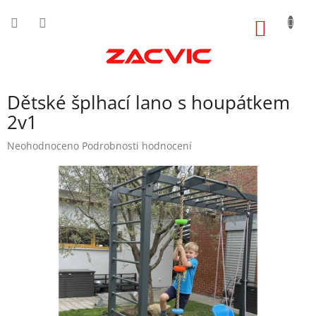
Přejít
na
NÁKUP
obsah
KOŠÍK
Dětské šplhací lano s houpátkem
2v1
Průměrné
Neohodnoceno
Podrobnosti hodnocení
hodnocení
produktu
je
0,0
z
5
hvězdiček.