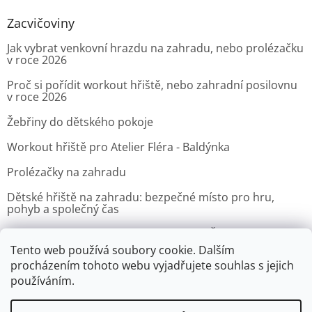
Zacvičoviny
Jak vybrat venkovní hrazdu na zahradu, nebo prolézačku
v roce 2026
Proč si pořídit workout hřiště, nebo zahradní posilovnu
v roce 2026
Žebřiny do dětského pokoje
Workout hřiště pro Atelier Fléra - Baldýnka
Prolézačky na zahradu
Dětské hřiště na zahradu: bezpečné místo pro hru,
pohyb a společný čas
Venkovní posilovna pro Velvyslanectví Čínské lidové
republiky v Praze
Tento web používá soubory cookie. Dalším
procházením tohoto webu vyjadřujete souhlas s jejich
ARCHIV
používáním.