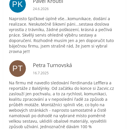
Pavel Kroutil
PK
Hodnocení obchodu je 5 z 5 hvězdiček.
24.6.2026
Naprosto špičkové úplně vše...komunikace, dodání a
realizace. Neskutečně šikovní páni...sestava doslova
vyrostla z trávníku, žádné poškození, krásná a pečlivá
práce. Skvělý servis ohledně výběru sestavy a
doporučení. Rozhodně musím jen a jen doporučit tuto
báječnou firmu, jsem strašně rád, že jsem si vybral
zrovna je!!!
Petra Turnovská
PT
Hodnocení obchodu je 5 z 5 hvězdiček.
16.7.2025
Na firmu mě navedlo sledování Ferdinanda Lefflera a
reportáže z Baldýnky. Od začátku do konce si Zacvic.cz
zaslouží jen pochvalu, a to za rychlost, komunikaci,
kvalitu zpracování a v neposlední řadě za způsob a
průběh motáže. Montážníci splnili vše, co bylo na
webových stránkách - naprosto samostatně a čistě
namotovali po dohodě na vybrané místo poměrně
velkou sestavu, uklidili obalové materiály, vysvětlili
způsob užívání. Jednoznačně dávám 100 %