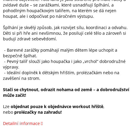
zvídavé duše – se zarážkami, které usnadňují šplhání, a
pohodlným houpačkovým talířem, na kterém se dá nejen
houpat, ale i odpočívat po náročném výstupu.
Šplhání je skvělý způsob, jak rozvíjet sílu, koordinaci a odvahu.
Děti si při hře ani nevšimnou, že posilují celé tělo a zároveň si
budují zdravé sebevědomí.
- Barevné zarážky pomáhají malým dětem lépe uchopit a
bezpečně šplhat.
- Pevný talíř slouží jako houpačka i jako „vrchol“ dobrodružné
výpravy.
- Ideální doplněk k dětským hřištím, prolézačkám nebo na
zavěšení na strom.
Stačí se chytnout, odrazit nohama od země – a dobrodružství
může začít!
Lze
objednat pouze k objednávce workout hřiště
,
nebo
prolézačky na zahradu!
Detailní informace