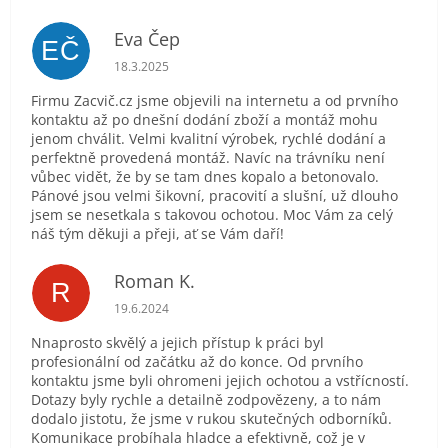
Eva Čep
EČ
Hodnocení obchodu je 5 z 5 hvězdiček.
18.3.2025
Firmu Zacvič.cz jsme objevili na internetu a od prvního
kontaktu až po dnešní dodání zboží a montáž mohu
jenom chválit. Velmi kvalitní výrobek, rychlé dodání a
perfektně provedená montáž. Navíc na trávníku není
vůbec vidět, že by se tam dnes kopalo a betonovalo.
Pánové jsou velmi šikovní, pracovití a slušní, už dlouho
jsem se nesetkala s takovou ochotou. Moc Vám za celý
náš tým děkuji a přeji, ať se Vám daří!
Roman K.
R
Hodnocení obchodu je 5 z 5 hvězdiček.
19.6.2024
Nnaprosto skvělý a jejich přístup k práci byl
profesionální od začátku až do konce. Od prvního
kontaktu jsme byli ohromeni jejich ochotou a vstřícností.
Dotazy byly rychle a detailně zodpovězeny, a to nám
dodalo jistotu, že jsme v rukou skutečných odborníků.
Komunikace probíhala hladce a efektivně, což je v