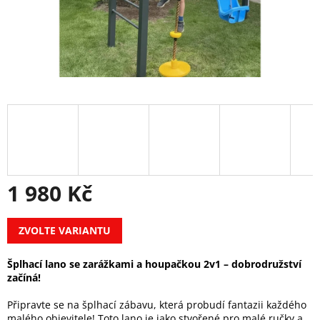
1 980 Kč
Měrná
ZVOLTE VARIANTU
cena:
Šplhací lano se zarážkami a houpačkou 2v1 – dobrodružství
začíná!
Připravte se na šplhací zábavu, která probudí fantazii každého
malého objevitele! Toto lano je jako stvořené pro malé ručky a