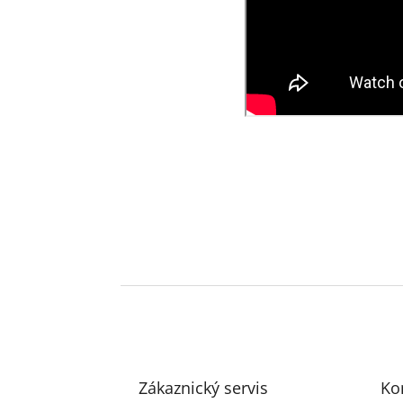
Z
á
p
a
t
Zákaznický servis
Ko
í