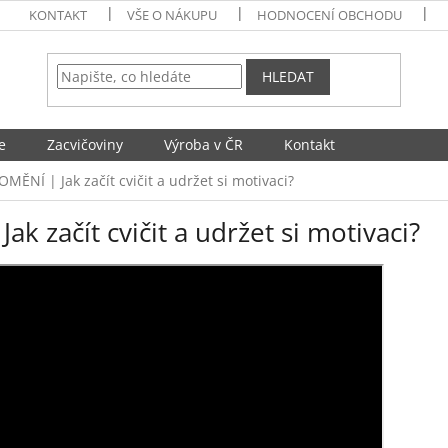
KONTAKT
VŠE O NÁKUPU
HODNOCENÍ OBCHODU
HLEDAT
e
Zacvičoviny
Výroba v ČR
Kontakt
MĚNÍ | Jak začít cvičit a udržet si motivaci?
k začít cvičit a udržet si motivaci?