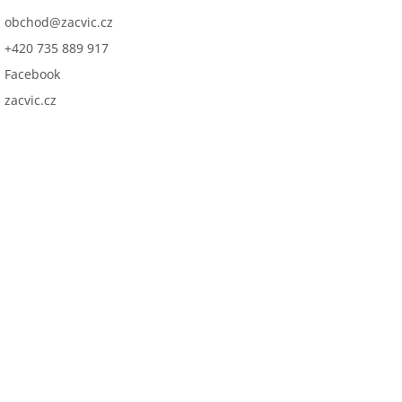
obchod
@
zacvic.cz
+420 735 889 917
Facebook
zacvic.cz