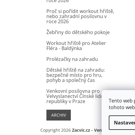
roce 2026
Proč si pořídit workout hřiště,
nebo zahradní posilovnu v
roce 2026
Žebřiny do dětského pokoje
Workout hřiště pro Atelier
Fléra - Baldýnka
Prolézačky na zahradu
Dětské hřiště na zahradu:
bezpečné místo pro hru,
pohyb a společný čas
Venkovní posilovna pro
Velvyslanectví Čínské lidové
Tento web 
republiky v Praze
tohoto webu
ARCHIV
Nastave
Copyright 2026
Zacvic.cz - Venkovní hrazdy, 