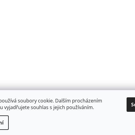
používá soubory cookie. Dalším procházením
S
 vyjadřujete souhlas s jejich používáním.
ní
prolézačky
. Všechna práva vyhrazena.